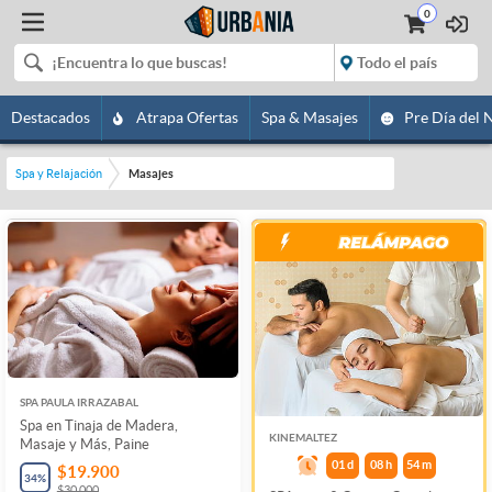
0
Destacados
Atrapa Ofertas
Spa & Masajes
Pre Día del 
Spa y Relajación
Masajes
SPA PAULA IRRAZABAL
Spa en Tinaja de Madera,
KINEMALTEZ
Masaje y Más, Paine
01
d
08
h
54
m
$19.900
34
%
$30.000