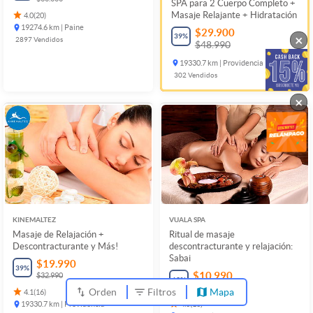
SPA para 2 Cuerpo Completo +
Masaje Relajante + Hidratación
4.0
(
20
)
19274.6 km | Paine
$29.900
39
%
×
2897
Vendidos
$48.990
19330.7 km | Providencia
302
Vendidos
×
KINEMALTEZ
VUALA SPA
Masaje de Relajación +
Ritual de masaje
Descontracturante y Más!
descontracturante y relajación:
Sabai
$19.990
39
%
$10.990
$32.990
69
%
$35.000
Orden
Filtros
Mapa
4.1
(
16
)
19330.7 km | Providencia
4.3
(
16
)