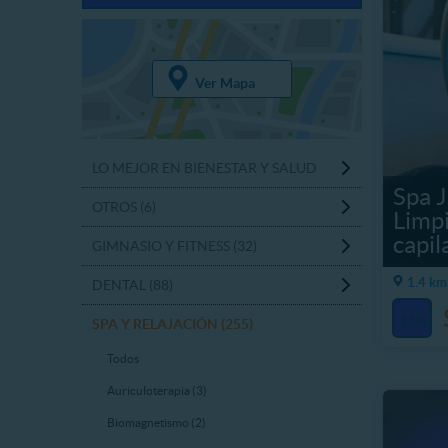
Ver Mapa
LO MEJOR EN BIENESTAR Y SALUD
Spa J
OTROS (6)
Limpi
capil
GIMNASIO Y FITNESS (32)
1.4 km
DENTAL (88)
13%
SPA Y RELAJACIÓN (255)
Todos
Auriculoterapia (3)
Biomagnetismo (2)