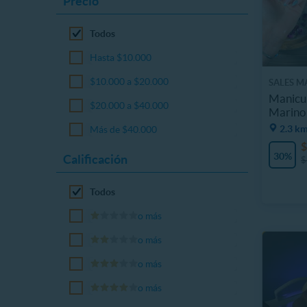
Precio
Todos
Hasta $10.000
$10.000 a $20.000
SALES M
Manicu
$20.000 a $40.000
Marino 
2.3 km
Más de $40.000
$
30%
Calificación
$
Todos
o más
o más
o más
o más