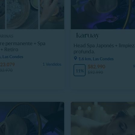
ARINAS
re permanente + Spa
Head Spa Japonés + limpieza
+ Retiro
profunda.
, Las Condes
1.6 km, Las Condes
23.079
1 Vendidos
$82.990
9
32.970
11%
$92.990