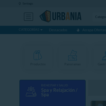
Santiago
Catego
CATEGORÍAS
Destacados
Atrapa Oferta
Productos
Panoramas
Gast
BIENESTAR Y SALUD
Spa y Relajación /
Spa