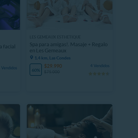
LES GEMEAUX ESTHETIQUE
Spa para amigas!. Masaje + Regalo
 facial
en Les Gemeaux
1.4 km, Las Condes
$29.990
4 Vendidos
 Vendidos
60%
$75.000