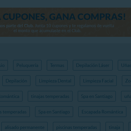
io
Peluquería
Termas
Depilación Láser
Uña
Depilación
Limpieza Dental
Limpieza Facial
Zo
Romántica
tinajas temperadas
Spa en Santiago
uña
as temperadas
Spa en Santiago
Escapada Romántica
alisado permanente
piscinas temperadas
tinaja