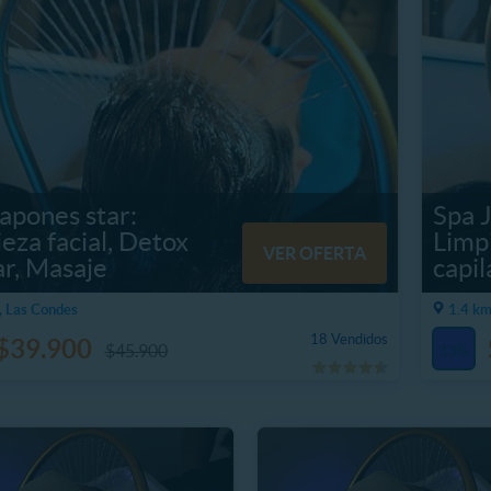
apones star:
Spa J
eza facial, Detox
Limpi
VER OFERTA
ar, Masaje
capil
, Las Condes
1.4 km
18 Vendidos
$39.900
$45.900
13%