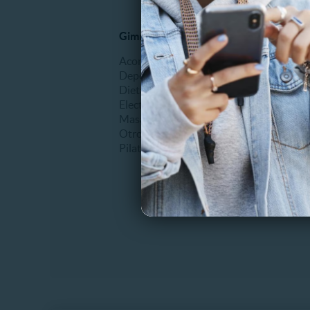
Gimnasio y Fitness
Dental
Acondicionamiento físico
Blanqu
Deportes
Bruxis
Dietas
Desgast
Electroestimulación
Extracc
Masajes
Frenillo
Otros
Higiene
Pilates
Planos d
Sellante
Tapadur
Otros