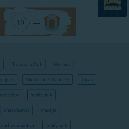
s
Trampolin Park
Masajes
ológico
Alineación Y Balanceo
Tricao
s diseños
family park
uñas diseños
masajes
noche romántica
family park