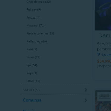
Chocolaterapia (2)
Full day (9)
Jacuzzi (4)
Masajes (171)
Piedras calientes (15)
Reflexología (6)
Servici
persona
Reiki (2)
1.6 km
Sauna (24)
$54.99
Spa (64)
¡Mejor pr
Yoga (1)
Otros (13)
SALUD (63)
Comunas