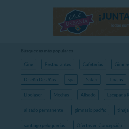
Búsquedas más populares
Cine
Restaurantes
Cafeterías
Gimnas
Diseño De Uñas
Spa
Safari
Tinajas
Lipolaser
Mechas
Alisado
Escapada 
alisado permanente
gimnasio pacific
tinaj
santiago peluquerías
Ofertas en Concepción