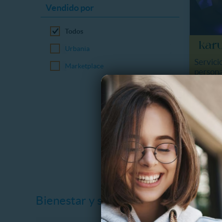
Vendido por
Todos
Urbania
Servici
Marketplace
persona
1.6 km
$
18%
$
Bienestar y salud