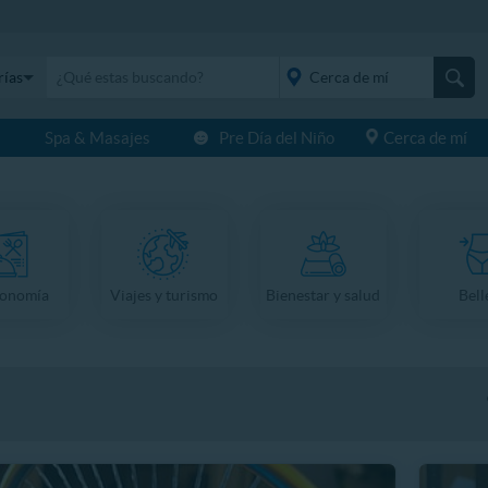
rías
s
Spa & Masajes
Pre Día del Niño
Cerca de mí
placeholder="Todo el
país">
ronomía
Viajes y turismo
Bienestar y salud
Bell