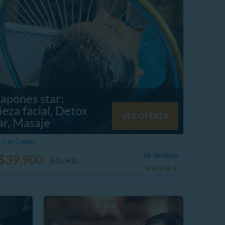
apones star:
eza facial, Detox
VER OFERTA
ar, Masaje
, Las Condes
48 Vendidos
$39.900
$45.900