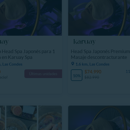
o Head Spa Japonés para 1
Head Spa Japonés Premium
 en Karuay Spa
Masaje descontracturante
, Las Condes
1.6 km, Las Condes
0
$74.990
11
Últimas unidades
10%
ecio!
$82.990