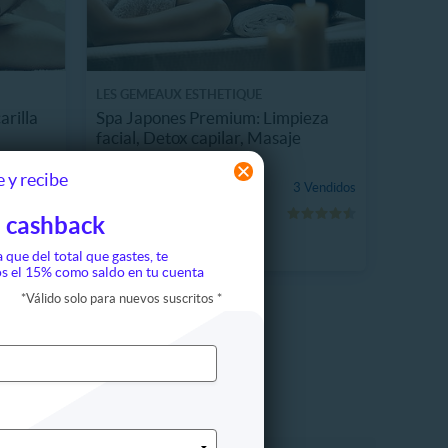
LES GEMEAUX ESTHETIQUE
arilla
Spa Japones Premium: Limpieza
facial, Detox capilar, Masaje
1.4 km, Las Condes
 y recibe
$49.900
 Vendidos
3 Vendidos
24%
$65.500
 cashback
a que del total que gastes, te
s el 15% como saldo en tu cuenta
*
Válido solo para nuevos suscritos
*