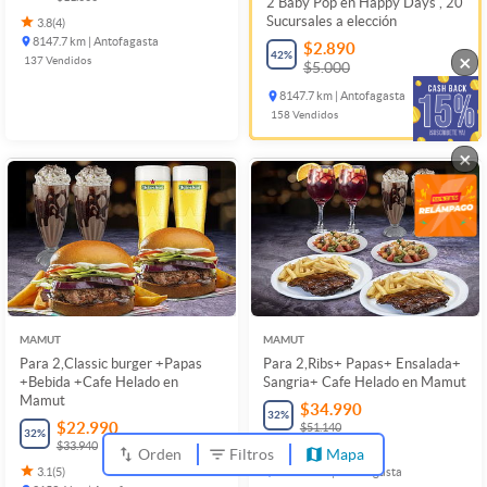
2 Baby Pop en Happy Days , 20
Sucursales a elección
3.8
(
4
)
8147.7 km | Antofagasta
$2.890
42
%
×
137
Vendidos
$5.000
8147.7 km | Antofagasta
158
Vendidos
×
MAMUT
MAMUT
Para 2,Classic burger +Papas
Para 2,Ribs+ Papas+ Ensalada+
+Bebida +Cafe Helado en
Sangria+ Cafe Helado en Mamut
Mamut
$34.990
32
%
$22.990
$51.140
32
%
$33.940
Orden
Filtros
Mapa
3.1
(
5
)
3.1
(
5
)
8153.6 km | Antofagasta