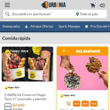
0
Destacados
Atrapa Ofertas
Spa & Masajes
Pre Día del 
Comida rápida
2 Waffle Ice Cream en Happy
Days 27 sucursales a elección
01
d
18
h
59
m
$7.690
30
%
$11.000