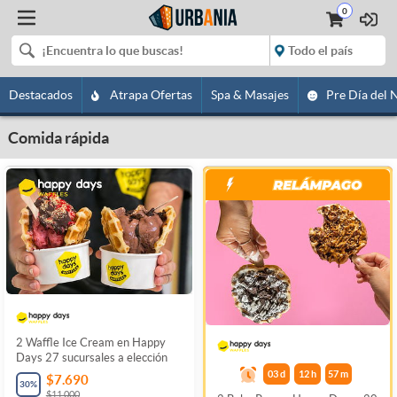
0
Destacados
Atrapa Ofertas
Spa & Masajes
Pre Día del 
Comida rápida
2 Waffle Ice Cream en Happy
Days 27 sucursales a elección
03
d
12
h
57
m
$7.690
30
%
$11.000