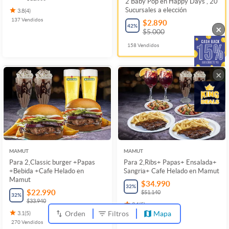
2 Baby Pop en Happy Days , 20
Sucursales a elección
3.8
(
4
)
137
Vendidos
$2.890
42
%
×
$5.000
158
Vendidos
×
MAMUT
MAMUT
Para 2,Classic burger +Papas
Para 2,Ribs+ Papas+ Ensalada+
+Bebida +Cafe Helado en
Sangria+ Cafe Helado en Mamut
Mamut
$34.990
32
%
$22.990
$51.140
32
%
$33.940
3.1
(
5
)
Orden
Filtros
Mapa
3.1
(
5
)
148
Vendidos
270
Vendidos