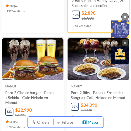
2 Baby Pop en Happy Days , 20
Sucursales a elección
3.8
(
4
)
137
Vendidos
$2.890
42
%
×
$5.000
158
Vendidos
×
MAMUT
MAMUT
Para 2,Classic burger +Papas
Para 2,Ribs+ Papas+ Ensalada+
+Bebida +Cafe Helado en
Sangria+ Cafe Helado en Mamut
Mamut
$34.990
32
%
$22.990
$51.140
32
%
$33.940
3.1
(
5
)
Orden
Filtros
Mapa
3.1
(
5
)
148
Vendidos
270
Vendidos