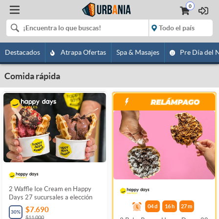
0
Destacados
Atrapa Ofertas
Spa & Masajes
Pre Día del 
Comida rápida
2 Waffle Ice Cream en Happy
Days 27 sucursales a elección
04
d
16
h
27
m
$7.690
30
%
$11.000