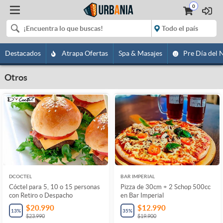
0
Destacados
Atrapa Ofertas
Spa & Masajes
Pre Día del 
Otros
DCOCTEL
BAR IMPERIAL
Cóctel para 5, 10 o 15 personas
Pizza de 30cm + 2 Schop 500cc
con Retiro o Despacho
en Bar Imperial
$20.990
$12.990
13
%
35
%
$23.990
$19.900