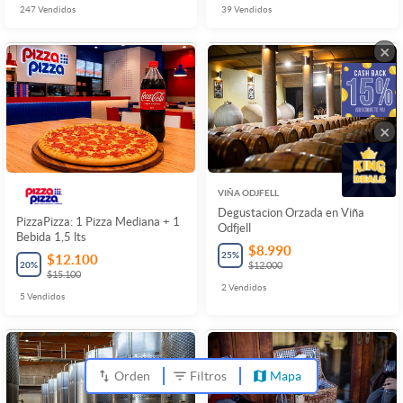
247
Vendidos
39
Vendidos
×
×
VIÑA ODJFELL
Degustacion Orzada en Viña
PizzaPizza: 1 Pizza Mediana + 1
Odfjell
Bebida 1,5 lts
$8.990
25
%
$12.100
20
%
$12.000
$15.100
2
Vendidos
5
Vendidos
Orden
Filtros
Mapa