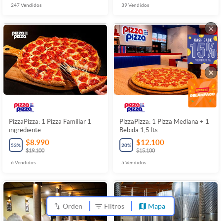
247
Vendidos
39
Vendidos
×
×
PizzaPizza: 1 Pizza Familiar 1
PizzaPizza: 1 Pizza Mediana + 1
ingrediente
Bebida 1,5 lts
$8.990
$12.100
53
%
20
%
$19.100
$15.100
6
Vendidos
5
Vendidos
Orden
Filtros
Mapa