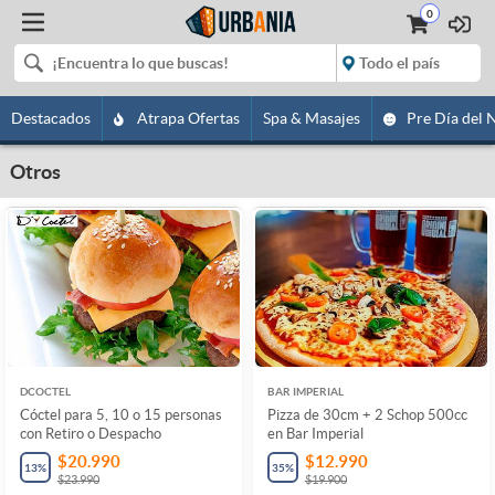
0
Destacados
Atrapa Ofertas
Spa & Masajes
Pre Día del 
Otros
DCOCTEL
BAR IMPERIAL
Cóctel para 5, 10 o 15 personas
Pizza de 30cm + 2 Schop 500cc
con Retiro o Despacho
en Bar Imperial
$20.990
$12.990
13
%
35
%
$23.990
$19.900