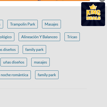
s
Trampolin Park
Masajes
ológico
Alineación Y Balanceo
Tricao
s diseños
family park
uñas diseños
masajes
noche romántica
family park