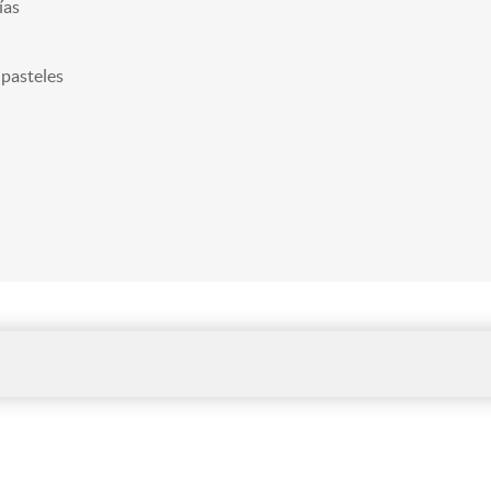
ías
 pasteles