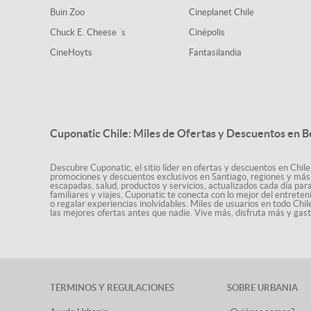
Buin Zoo
Cineplanet Chile
Chuck E. Cheese ´s
Cinépolis
CineHoyts
Fantasilandia
Cuponatic Chile: Miles de Ofertas y Descuentos en B
Descubre Cuponatic, el sitio líder en ofertas y descuentos en Chile
promociones y descuentos exclusivos en Santiago, regiones y más 
escapadas, salud, productos y servicios, actualizados cada día par
familiares y viajes, Cuponatic te conecta con lo mejor del entrete
o regalar experiencias inolvidables. Miles de usuarios en todo Chi
las mejores ofertas antes que nadie. Vive más, disfruta más y ga
TÉRMINOS Y REGULACIONES
SOBRE URBANIA