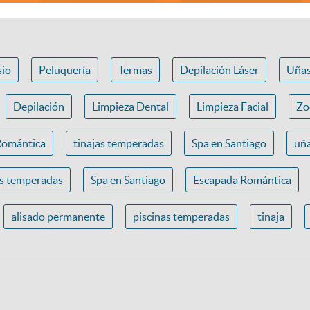
io
Peluquería
Termas
Depilación Láser
Uña
Depilación
Limpieza Dental
Limpieza Facial
Zo
Romántica
tinajas temperadas
Spa en Santiago
uña
as temperadas
Spa en Santiago
Escapada Romántica
alisado permanente
piscinas temperadas
tinaja