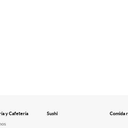
ría y Cafetería
Sushi
Comida r
nos