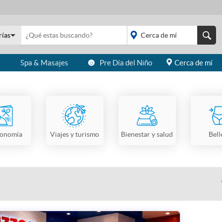
rías
s
Spa & Masajes
Pre Día del Niño
Cerca de mí
placeholder="Todo el
país">
ronomía
Viajes y turismo
Bienestar y salud
Bell