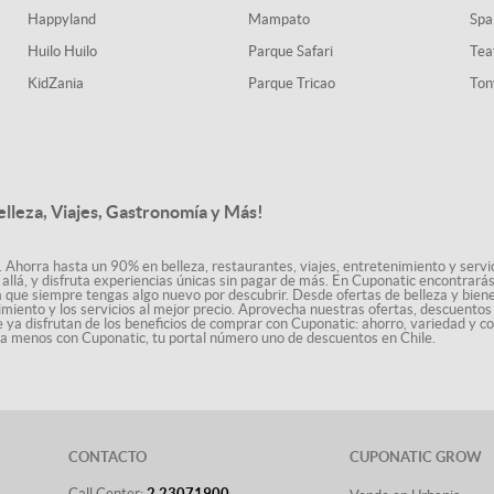
Happyland
Mampato
Spa
Huilo Huilo
Parque Safari
Tea
KidZania
Parque Tricao
Ton
elleza, Viajes, Gastronomía y Más!
. Ahorra hasta un 90% en belleza, restaurantes, viajes, entretenimiento y servici
allá, y disfruta experiencias únicas sin pagar de más. En Cuponatic encontrar
a que siempre tengas algo nuevo por descubrir. Desde ofertas de belleza y biene
nimiento y los servicios al mejor precio. Aprovecha nuestras ofertas, descuento
le ya disfrutan de los beneficios de comprar con Cuponatic: ahorro, variedad y c
sta menos con Cuponatic, tu portal número uno de descuentos en Chile.
CONTACTO
CUPONATIC GROW
Call Center:
2 23071900