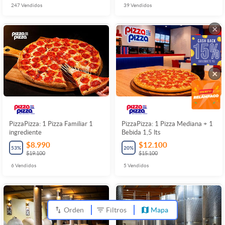
247
Vendidos
39
Vendidos
×
×
PizzaPizza: 1 Pizza Familiar 1
PizzaPizza: 1 Pizza Mediana + 1
ingrediente
Bebida 1,5 lts
$8.990
$12.100
53
%
20
%
$19.100
$15.100
6
Vendidos
5
Vendidos
Orden
Filtros
Mapa