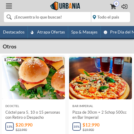
0
Destacados
Atrapa Ofertas
Spa & Masajes
Pre Día del 
Otros
DCOCTEL
BAR IMPERIAL
Cóctel para 5, 10 o 15 personas
Pizza de 30cm + 2 Schop 500cc
con Retiro o Despacho
en Bar Imperial
$20.990
$12.990
13
%
35
%
$23.990
$19.900