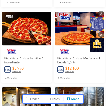
247
Vendidos
39
Vendidos
×
×
PizzaPizza: 1 Pizza Familiar 1
PizzaPizza: 1 Pizza Mediana + 1
ingrediente
Bebida 1,5 lts
$8.990
$12.100
53
%
20
%
$19.100
$15.100
6
Vendidos
5
Vendidos
Orden
Filtros
Mapa