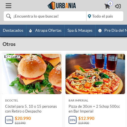
0
Destacados
Atrapa Ofertas
Spa & Masajes
Pre Día del 
Otros
DCOCTEL
BAR IMPERIAL
Cóctel para 5, 10 o 15 personas
Pizza de 30cm + 2 Schop 500cc
con Retiro o Despacho
en Bar Imperial
$20.990
$12.990
13
%
35
%
$23.990
$19.900