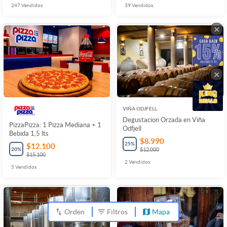
247
Vendidos
39
Vendidos
×
×
VIÑA ODJFELL
Degustacion Orzada en Viña
PizzaPizza: 1 Pizza Mediana + 1
Odfjell
Bebida 1,5 lts
$8.990
25
%
$12.100
20
%
$12.000
$15.100
2
Vendidos
5
Vendidos
Orden
Filtros
Mapa