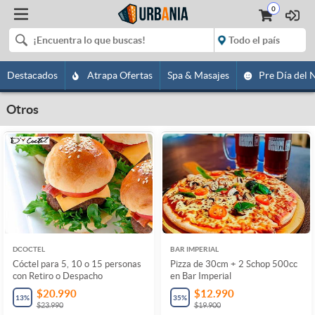
0
Destacados
Atrapa Ofertas
Spa & Masajes
Pre Día del 
Otros
DCOCTEL
BAR IMPERIAL
Cóctel para 5, 10 o 15 personas
Pizza de 30cm + 2 Schop 500cc
con Retiro o Despacho
en Bar Imperial
$20.990
$12.990
13
%
35
%
$23.990
$19.900