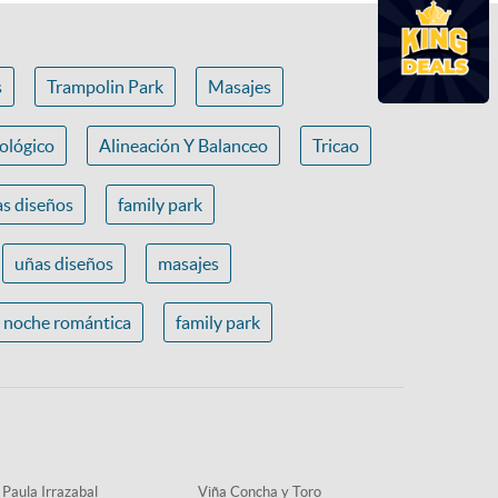
s
Trampolin Park
Masajes
ológico
Alineación Y Balanceo
Tricao
s diseños
family park
uñas diseños
masajes
noche romántica
family park
 Paula Irrazabal
Viña Concha y Toro