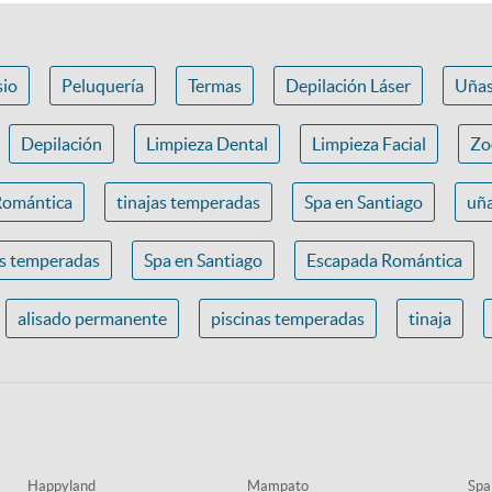
io
Peluquería
Termas
Depilación Láser
Uña
Depilación
Limpieza Dental
Limpieza Facial
Zo
Romántica
tinajas temperadas
Spa en Santiago
uña
as temperadas
Spa en Santiago
Escapada Romántica
alisado permanente
piscinas temperadas
tinaja
Happyland
Mampato
Spa