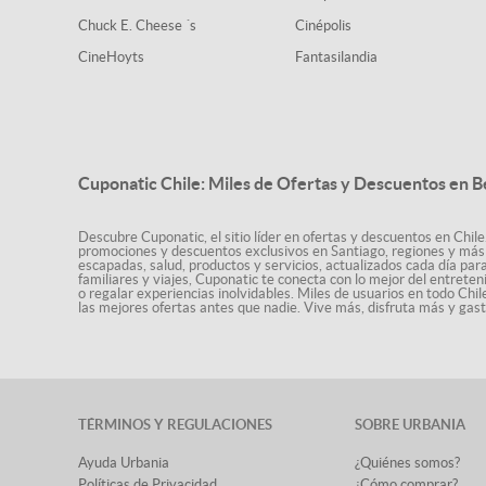
Chuck E. Cheese ´s
Cinépolis
CineHoyts
Fantasilandia
Cuponatic Chile: Miles de Ofertas y Descuentos en B
Descubre Cuponatic, el sitio líder en ofertas y descuentos en Chile
promociones y descuentos exclusivos en Santiago, regiones y más 
escapadas, salud, productos y servicios, actualizados cada día par
familiares y viajes, Cuponatic te conecta con lo mejor del entrete
o regalar experiencias inolvidables. Miles de usuarios en todo Chi
las mejores ofertas antes que nadie. Vive más, disfruta más y ga
TÉRMINOS Y REGULACIONES
SOBRE URBANIA
Ayuda Urbania
¿Quiénes somos?
Políticas de Privacidad
¿Cómo comprar?