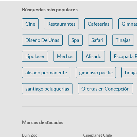
Búsquedas más populares
Cine
Restaurantes
Cafeterías
Gimnas
Diseño De Uñas
Spa
Safari
Tinajas
Lipolaser
Mechas
Alisado
Escapada 
alisado permanente
gimnasio pacific
tinaj
santiago peluquerías
Ofertas en Concepción
Marcas destacadas
Buin Zoo
Cineplanet Chile