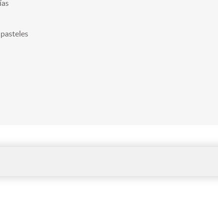
ías
 pasteles