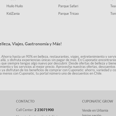
Huilo Huilo
Parque Safari
Tea
KidZania
Parque Tricao
Ton
elleza, Viajes, Gastronomía y Más!
. Ahorra hasta un 90% en belleza, restaurantes, viajes, entretenimiento y servici
allá, y disfruta experiencias únicas sin pagar de más. En Cuponatic encontrar
a que siempre tengas algo nuevo por descubrir. Desde ofertas de belleza y biene
nimiento y los servicios al mejor precio. Aprovecha nuestras ofertas, descuento
le ya disfrutan de los beneficios de comprar con Cuponatic: ahorro, variedad y c
sta menos con Cuponatic, tu portal número uno de descuentos en Chile.
CONTACTO
CUPONATIC GROW
Call Center:
2 23071900
Vende en Urbania
Iniciar sesión