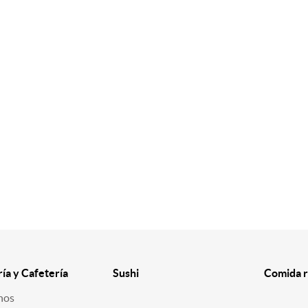
ría y Cafetería
Sushi
Comida r
nos