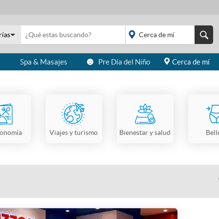
rías
s
Spa & Masajes
Pre Día del Niño
Cerca de mí
placeholder="Todo el
país">
ronomía
Viajes y turismo
Bienestar y salud
Bell