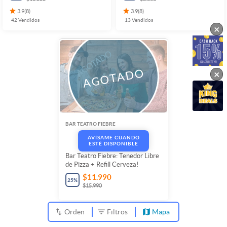
3.9
(
8
)
3.9
(
8
)
42
Vendidos
13
Vendidos
×
×
BAR TEATRO FIEBRE
AVÍSAME CUANDO
ESTÉ DISPONIBLE
Bar Teatro Fiebre: Tenedor Libre
de Pizza + Refill Cerveza!
$11.990
25
%
$15.990
Orden
Filtros
Mapa