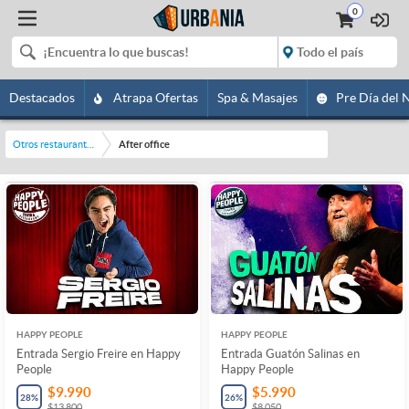
0
Destacados
Atrapa Ofertas
Spa & Masajes
Pre Día del 
Otros restaurantes y bares
After office
HAPPY PEOPLE
HAPPY PEOPLE
Entrada Sergio Freire en Happy
Entrada Guatón Salinas en
People
Happy People
$9.990
$5.990
28
%
26
%
$13.800
$8.050