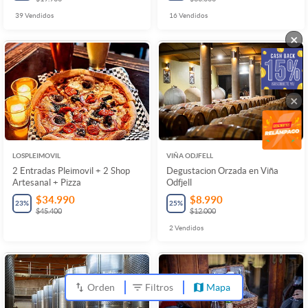
39
Vendidos
16
Vendidos
×
×
LOSPLEIMOVIL
VIÑA ODJFELL
2 Entradas Pleimovil + 2 Shop
Degustacion Orzada en Viña
Artesanal + Pizza
Odfjell
$34.990
$8.990
23
%
25
%
$45.400
$12.000
2
Vendidos
Orden
Filtros
Mapa