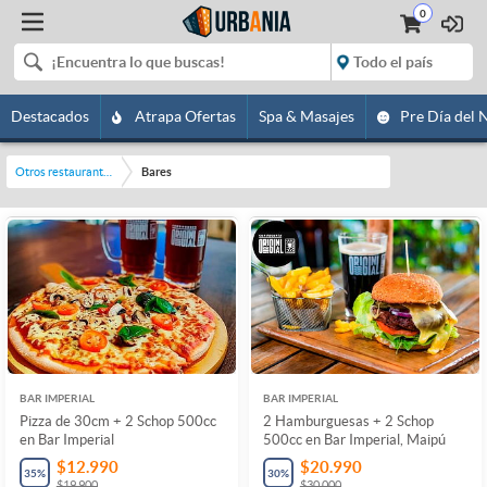
0
Destacados
Atrapa Ofertas
Spa & Masajes
Pre Día del 
Otros restaurantes y bares
Bares
BAR IMPERIAL
BAR IMPERIAL
Pizza de 30cm + 2 Schop 500cc
2 Hamburguesas + 2 Schop
en Bar Imperial
500cc en Bar Imperial, Maipú
$12.990
$20.990
35
%
30
%
$19.900
$30.000