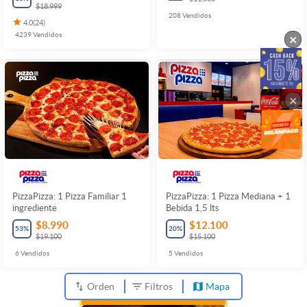
$18.999
208
Vendidos
4.0
(
24
)
4239
Vendidos
×
×
PizzaPizza: 1 Pizza Familiar 1
PizzaPizza: 1 Pizza Mediana + 1
ingrediente
Bebida 1,5 lts
$8.990
$12.100
53
%
20
%
$19.100
$15.100
6
Vendidos
5
Vendidos
Orden
Filtros
Mapa