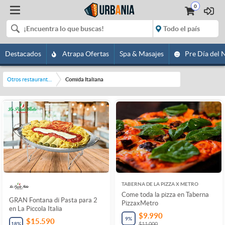
0
Destacados
Atrapa Ofertas
Spa & Masajes
Pre Día del 
Otros restaurantes y bares
Comida Italiana
TABERNA DE LA PIZZA X METRO
Come toda la pizza en Taberna
GRAN Fontana di Pasta para 2
PizzaxMetro
en La Piccola Italia
$9.990
9
%
$15.590
18
%
$11.000