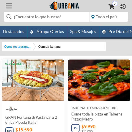
0
Destacados
Atrapa Ofertas
Spa & Masajes
Pre Día del 
Otros restaurantes y bares
Comida Italiana
TABERNA DE LA PIZZA X METRO
Come toda la pizza en Taberna
GRAN Fontana di Pasta para 2
PizzaxMetro
en La Piccola Italia
$9.990
9
%
$15.590
18
%
$11.000