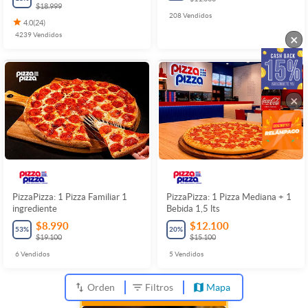
$18.999
208
Vendidos
4.0
(
24
)
4239
Vendidos
×
×
PizzaPizza: 1 Pizza Familiar 1
PizzaPizza: 1 Pizza Mediana + 1
ingrediente
Bebida 1,5 lts
$8.990
$12.100
53
%
20
%
$19.100
$15.100
6
Vendidos
5
Vendidos
Orden
Filtros
Mapa