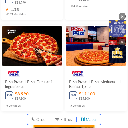
$18.999
208
Vendidos
4.1
(
25
)
4217
Vendidos
×
×
PizzaPizza: 1 Pizza Familiar 1
PizzaPizza: 1 Pizza Mediana + 1
ingrediente
Bebida 1,5 lts
$8.990
$12.100
53
%
20
%
$19.100
$15.100
6
Vendidos
5
Vendidos
Orden
Filtros
Mapa