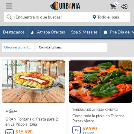
0
Destacados
Atrapa Ofertas
Spa & Masajes
Pre Día del 
Otros restaurantes y bares
Comida Italiana
TABERNA DE LA PIZZA X METRO
Come toda la pizza en Taberna
GRAN Fontana di Pasta para 2
PizzaxMetro
en La Piccola Italia
$9.990
9
%
$15.590
18
%
$11.000