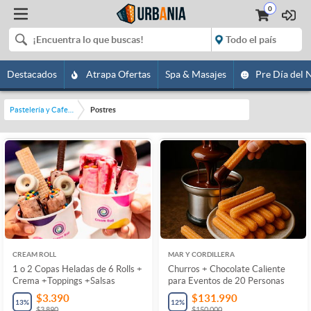
0
Destacados
Atrapa Ofertas
Spa & Masajes
Pre Día del 
Pastelería y Cafetería
Postres
CREAM ROLL
MAR Y CORDILLERA
1 o 2 Copas Heladas de 6 Rolls +
Churros + Chocolate Caliente
Crema +Toppings +Salsas
para Eventos de 20 Personas
$3.390
$131.990
13
%
12
%
$3.890
$150.000