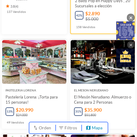
2 Baby Pop en Happy Days , 20
Sucursales a elección
3.8
(
4
)
137
Vendidos
$2.890
42
%
×
$5.000
158
Vendidos
×
PASTELERIA LORENA
EL MESON NERUDIANO
Pastelería Lorena: ¡Torta para
El Mesón Nerudiano: Almuerzo o
15 personas!
Cena para 2 Personas
$20.990
$35.900
13
%
31
%
$24.000
$51.800
49
Vendidos
203
Vendidos
Orden
Filtros
Mapa