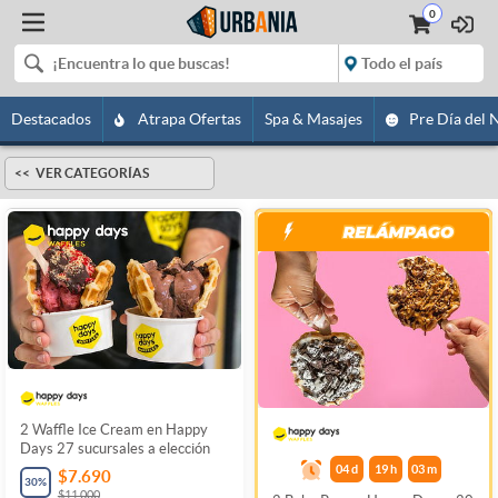
0
Destacados
Atrapa Ofertas
Spa & Masajes
Pre Día del 
VER CATEGORÍAS
2 Waffle Ice Cream en Happy
Days 27 sucursales a elección
04
d
19
h
03
m
$7.690
30
%
$11.000