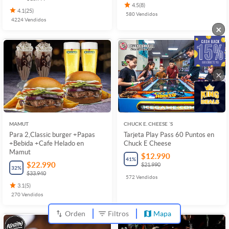
4.5
(
8
)
4.1
(
25
)
580
Vendidos
4224
Vendidos
×
×
MAMUT
CHUCK E. CHEESE ´S
Para 2,Classic burger +Papas
Tarjeta Play Pass 60 Puntos en
+Bebida +Cafe Helado en
Chuck E Cheese
Mamut
$12.990
41
%
$22.990
$21.990
32
%
$33.940
572
Vendidos
3.1
(
5
)
270
Vendidos
Orden
Filtros
Mapa