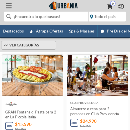
0
Destacados
Atrapa Ofertas
Spa & Masajes
Pre Día del 
VER CATEGORÍAS
CLUB PROVIDENCIA
Almuerzo o cena para 2
GRAN Fontana di Pasta para 2
personas en Club Providencia
en La Piccola Italia
$24.990
38
%
$15.590
18
%
$39.990
$18.999