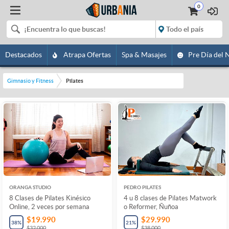
0
Destacados
Atrapa Ofertas
Spa & Masajes
Pre Día del 
Gimnasio y Fitness
Pilates
ORANGA STUDIO
PEDRO PILATES
8 Clases de Pilates Kinésico
4 u 8 clases de Pilates Matwork
Online, 2 veces por semana
o Reformer, Ñuñoa
$19.990
$29.990
38
%
21
%
$32.000
$38.000