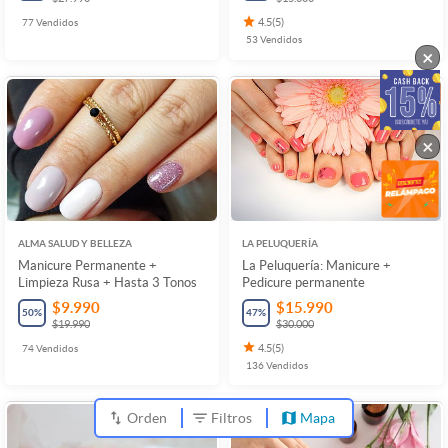
77
Vendidos
4.5
(
5
)
53
Vendidos
×
×
ALMA SALUD Y BELLEZA
LA PELUQUERÍA
Manicure Permanente +
La Peluquería: Manicure +
Limpieza Rusa + Hasta 3 Tonos
Pedicure permanente
$9.990
$15.990
50
%
47
%
$19.990
$30.000
74
Vendidos
4.5
(
5
)
136
Vendidos
Orden
Filtros
Mapa