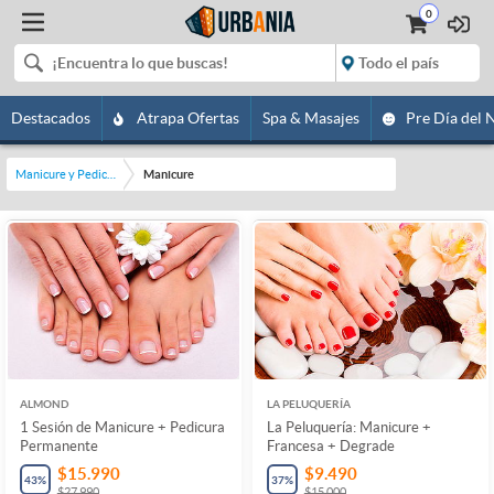
0
Destacados
Atrapa Ofertas
Spa & Masajes
Pre Día del 
Manicure y Pedicure
Manicure
ALMOND
LA PELUQUERÍA
1 Sesión de Manicure + Pedicura
La Peluquería: Manicure +
Permanente
Francesa + Degrade
$15.990
$9.490
43
%
37
%
$27.990
$15.000