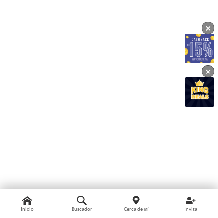
×
×
Inicio
Buscador
Cerca de mí
Invita