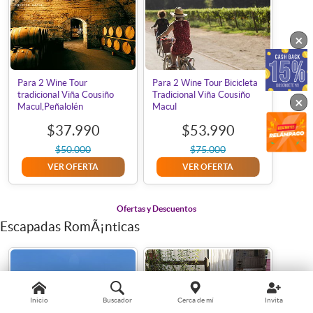
×
Para 2 Wine Tour
Para 2 Wine Tour Bicicleta
tradicional Viña Cousiño
Tradicional Viña Cousiño
×
Macul,Peñalolén
Macul
$37.990
$53.990
$50.000
$75.000
VER OFERTA
VER OFERTA
Ofertas y Descuentos
Escapadas RomÃ¡nticas
Inicio
Buscador
Cerca de mí
Invita