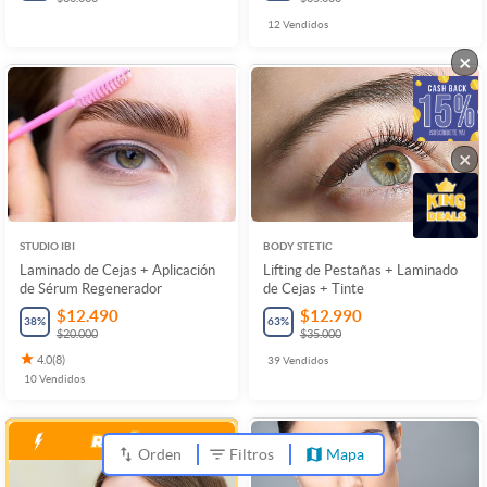
12
Vendidos
×
×
STUDIO IBI
BODY STETIC
Laminado de Cejas + Aplicación
Lifting de Pestañas + Laminado
de Sérum Regenerador
de Cejas + Tinte
$12.490
$12.990
38
%
63
%
$20.000
$35.000
4.0
(
8
)
39
Vendidos
10
Vendidos
Orden
Filtros
Mapa