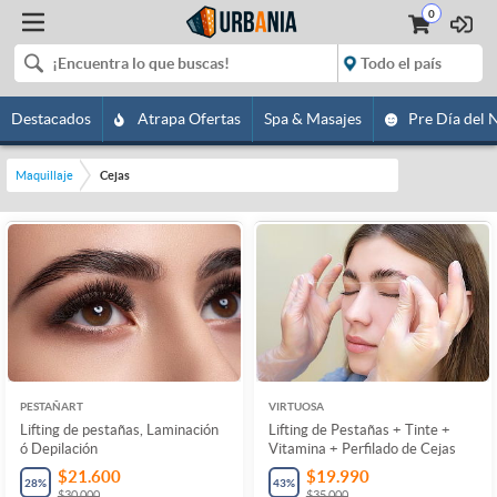
0
Destacados
Atrapa Ofertas
Spa & Masajes
Pre Día del 
Maquillaje
Cejas
PESTAÑART
VIRTUOSA
Lifting de pestañas, Laminación
Lifting de Pestañas + Tinte +
ó Depilación
Vitamina + Perfilado de Cejas
$21.600
$19.990
28
%
43
%
$30.000
$35.000