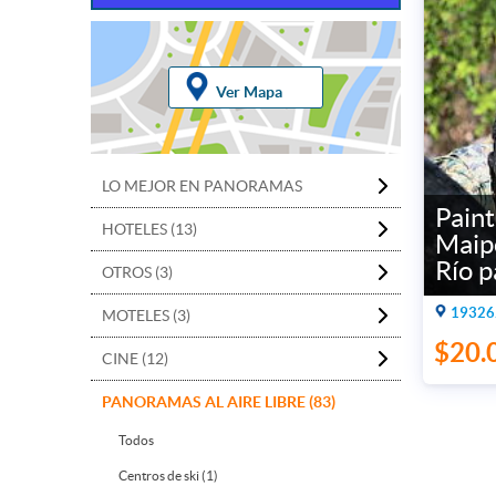
Ver Mapa
LO MEJOR EN PANORAMAS
Paint
HOTELES (13)
Maipo
Río p
OTROS (3)
19326.
MOTELES (3)
$20.
CINE (12)
PANORAMAS AL AIRE LIBRE (83)
Todos
Centros de ski (1)