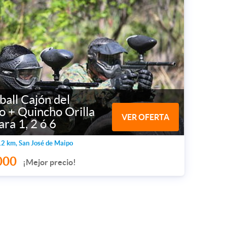
ball Cajón del
 + Quincho Orilla
VER OFERTA
ara 1, 2 ó 6
2 km, San José de Maipo
000
¡Mejor precio!