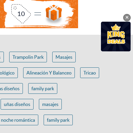
×
s
Trampolin Park
Masajes
ológico
Alineación Y Balanceo
Tricao
s diseños
family park
uñas diseños
masajes
noche romántica
family park