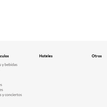
culos
Hoteles
Otros
 y bebidas
s
es
es
s y conciertos