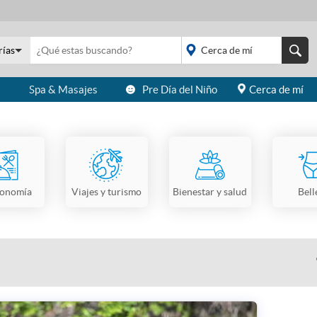
rías
s
Spa & Masajes
Pre Día del Niño
Cerca de mí
placeholder="Todo el
país">
ronomía
Viajes y turismo
Bienestar y salud
Bell