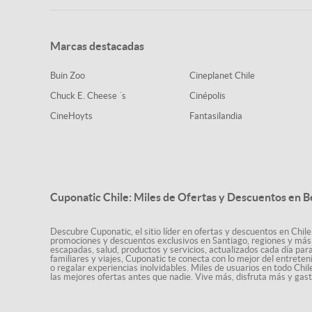
Marcas destacadas
Buin Zoo
Cineplanet Chile
Chuck E. Cheese ´s
Cinépolis
CineHoyts
Fantasilandia
Cuponatic Chile: Miles de Ofertas y Descuentos en B
Descubre Cuponatic, el sitio líder en ofertas y descuentos en Chile
promociones y descuentos exclusivos en Santiago, regiones y más 
escapadas, salud, productos y servicios, actualizados cada día par
familiares y viajes, Cuponatic te conecta con lo mejor del entrete
o regalar experiencias inolvidables. Miles de usuarios en todo Chi
las mejores ofertas antes que nadie. Vive más, disfruta más y ga