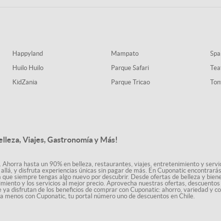
Happyland
Mampato
Spa
Huilo Huilo
Parque Safari
Tea
KidZania
Parque Tricao
Ton
elleza, Viajes, Gastronomía y Más!
. Ahorra hasta un 90% en belleza, restaurantes, viajes, entretenimiento y servici
allá, y disfruta experiencias únicas sin pagar de más. En Cuponatic encontrar
a que siempre tengas algo nuevo por descubrir. Desde ofertas de belleza y biene
nimiento y los servicios al mejor precio. Aprovecha nuestras ofertas, descuento
le ya disfrutan de los beneficios de comprar con Cuponatic: ahorro, variedad y c
sta menos con Cuponatic, tu portal número uno de descuentos en Chile.