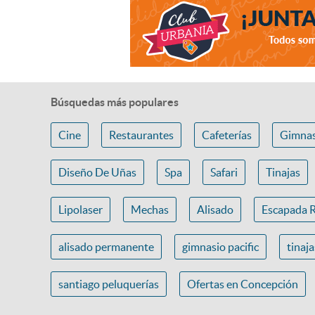
Búsquedas más populares
Cine
Restaurantes
Cafeterías
Gimnas
Diseño De Uñas
Spa
Safari
Tinajas
Lipolaser
Mechas
Alisado
Escapada 
alisado permanente
gimnasio pacific
tinaj
santiago peluquerías
Ofertas en Concepción