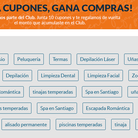
io
Peluquería
Termas
Depilación Láser
Uña
Depilación
Limpieza Dental
Limpieza Facial
Zo
Romántica
tinajas temperadas
Spa en Santiago
uña
as temperadas
Spa en Santiago
Escapada Romántica
alisado permanente
piscinas temperadas
tinaja