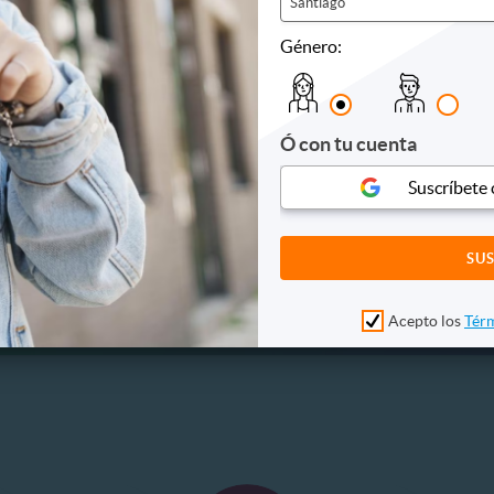
Santiago
18.990
$18.990
10
71%
. NORMAL
P. NORMAL
Género:
30.000
$65.000
Ó con tu cuenta
Suscríbete
Acepto los
Térm