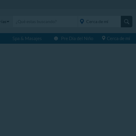
rías
s
Spa & Masajes
Pre Día del Niño
Cerca de mí
placeholder="Todo el
país">