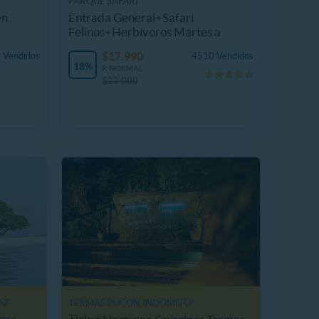
PARQUE SAFARI
en
Entrada General+Safari
Felinos+Herbívoros Martes a
Domingo
$17.990
 Vendidos
4510 Vendidos
18%
P. NORMAL
$22.000
AZ
TERMAS PUCON INDOMITO