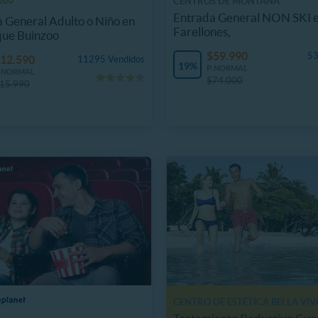
CENTROS DE MONTAÑA
Entrada General NON SKI 
 General Adulto o Niño en
Farellones,
que Buinzoo
$59.990
53
12.590
11295 Vendidos
19%
P. NORMAL
. NORMAL
$74.000
15.990
CENTRO DE ESTÉTICA BELLA VIV