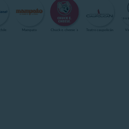
chile
Mampato
Chuck e. cheese ´s
Teatro caupolicán
Vi