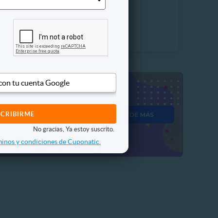
 Vendidos
$63.990
20%
P. NORMAL
$79.990
 con tu cuenta Google
No gracias, Ya estoy suscrito.
inos y condiciones de Cuponatic.