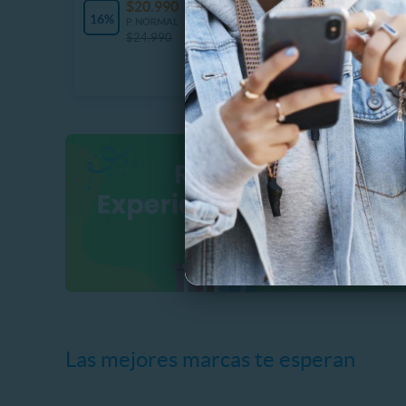
$20.990
$
10 Vendidos
16%
37%
P. NORMAL
P
$24.990
$
Las mejores marcas te esperan