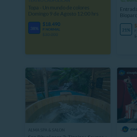
TEATRO CAUPOLICÁN
Topa - Un mundo de colores
Entrada
Domingo 9 de Agosto 12:00 hrs
Biopar
$18.490
$
38%
P. NORMAL
21%
P
$30.000
$
ALMA SPA & SALON