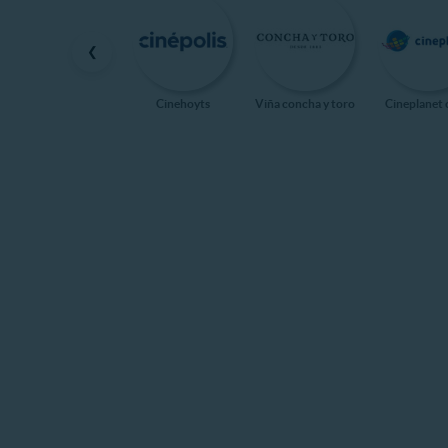
❮
Cinehoyts
Viña concha y toro
Cineplanet 