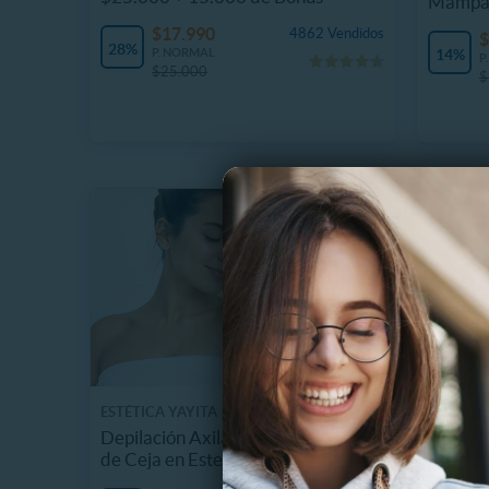
Mampa
$17.990
4862 Vendidos
$
28%
P. NORMAL
14%
P
$25.000
$
ESTÉTICA YAYITA
CENTRO 
Depilación Axilas+ Bozo+Perfilado
Higiene
de Ceja en Estetica Yayita
Profila