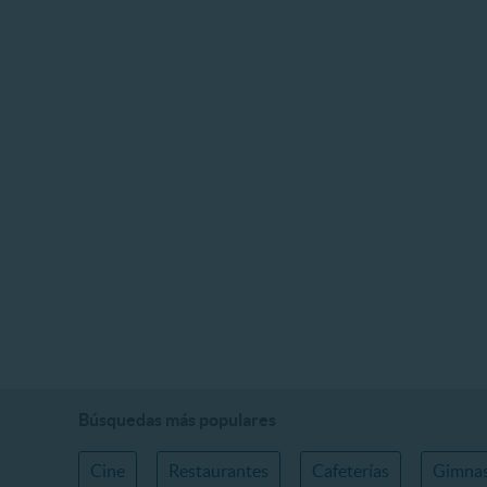
Búsquedas más populares
Cine
Restaurantes
Cafeterías
Gimnas