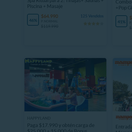
Spa Ritual para 2: Tinajas+ Saunas +
Combo 
Piscina + Masaje
+Pop G
$64.990
125 Vendidos
$
46%
P. NORMAL
41%
P
$119.990
$
HAPPYLAND
Paga $17.990 y obtén carga de
Entrada
$25.000 + 15.000 de Bonus