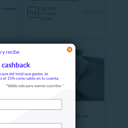
$4.390
 Vendidos
12%
P. NORMAL
$5.000
 y recibe
 cashback
a que del total que gastes, te
s el 15% como saldo en tu cuenta
*
Válido solo para nuevos suscritos
*
Hombres
Limpieza Facial Profunda con
Hydrash