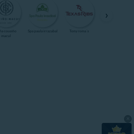
❯
ña cousiño
Spa paula irrazabal
Tony roma´s
Kidzania
macul
×