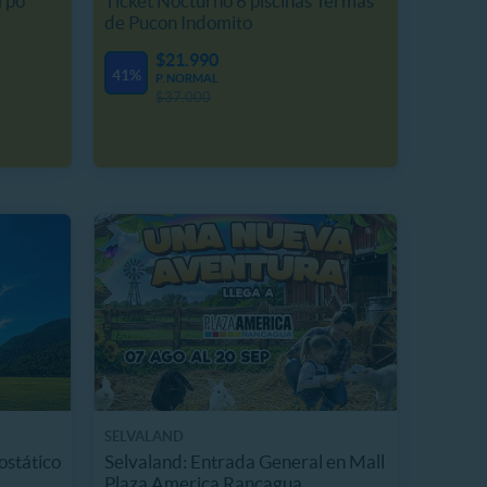
rpo
Ticket Nocturno 6 piscinas Termas
de Pucon Indomito
$21.990
41%
P. NORMAL
$37.000
SELVALAND
ostático
Selvaland: Entrada General en Mall
Plaza America Rancagua