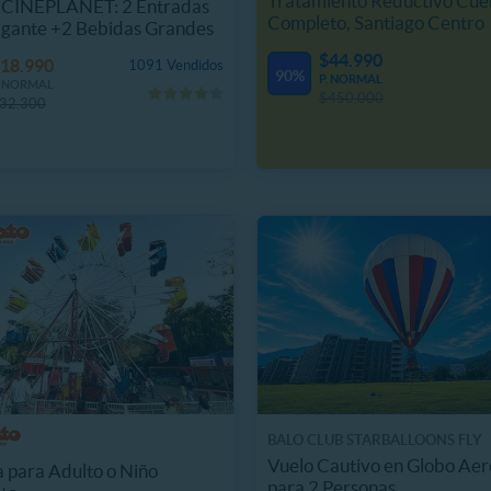
Tratamiento Reductivo Cue
CINEPLANET: 2 Entradas
Completo, Santiago Centro
igante +2 Bebidas Grandes
$44.990
18.990
1091 Vendidos
90%
P. NORMAL
. NORMAL
$450.000
32.300
BALO CLUB STARBALLOONS FLY
Vuelo Cautivo en Globo Aer
 para Adulto o Niño
para 2 Personas