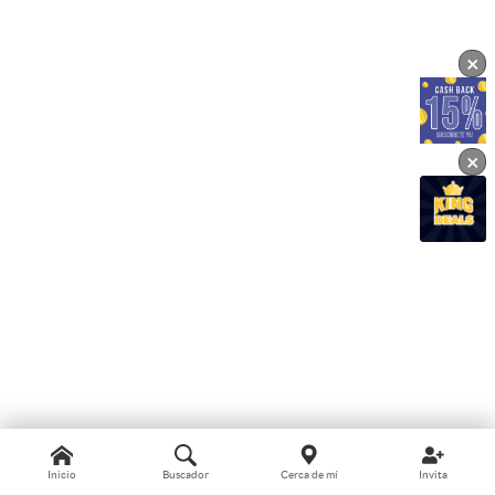
×
×
Inicio
Buscador
Cerca de mí
Invita