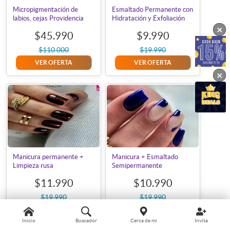
Micropigmentación de
Esmaltado Permanente con
labios, cejas Providencia
Hidratación y Exfoliación
×
$45.990
$9.990
$110.000
$19.990
VER OFERTA
VER OFERTA
×
Manicura permanente +
Manicura + Esmaltado
Limpieza rusa
Semipermanente
$11.990
$10.990
$19.990
$19.990
VER OFERTA
VER OFERTA
Inicio
Buscador
Cerca de mí
Invita