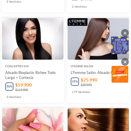
3
Vendidos
2
Vendidos
×
×
CONCEPTBY420
L'FEMME SALÓN
Alisado Bioplastic Richee Todo
L'Femme Salón: Alisado Keratina
Largo + Cortesía
$25.990
35
%
$59.900
$39.990
50
%
$119.900
179
Vendidos
3
Vendidos