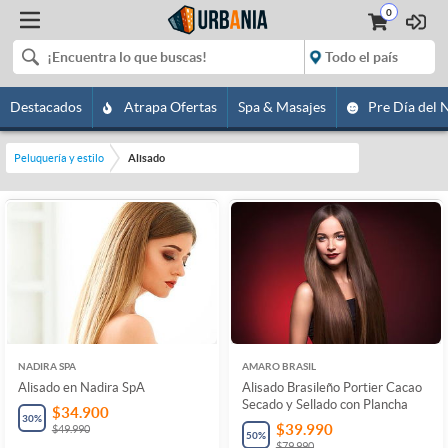
0
Destacados
Atrapa Ofertas
Spa & Masajes
Pre Día del 
Peluquería y estilo
Alisado
NADIRA SPA
AMARO BRASIL
Alisado en Nadira SpA
Alisado Brasileño Portier Cacao
Secado y Sellado con Plancha
$34.900
30
%
$39.990
$49.990
50
%
$79.990