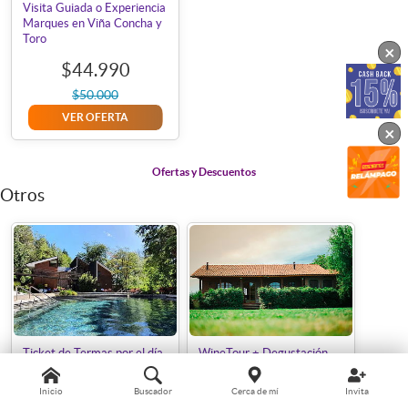
Visita Guiada o Experiencia
Marques en Viña Concha y
Toro
×
$44.990
$50.000
VER OFERTA
×
Ofertas y Descuentos
Otros
Ticket de Termas por el día
WineTour + Degustación
el Sábado
Viña Santa Catalina
Inicio
Buscador
Cerca de mí
Invita
$14.990
$19.990