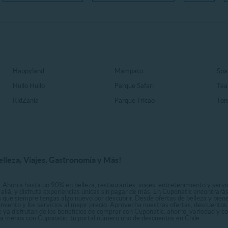
Happyland
Mampato
Spa
Huilo Huilo
Parque Safari
Tea
KidZania
Parque Tricao
Ton
elleza, Viajes, Gastronomía y Más!
. Ahorra hasta un 90% en belleza, restaurantes, viajes, entretenimiento y servici
allá, y disfruta experiencias únicas sin pagar de más. En Cuponatic encontrar
a que siempre tengas algo nuevo por descubrir. Desde ofertas de belleza y biene
nimiento y los servicios al mejor precio. Aprovecha nuestras ofertas, descuento
le ya disfrutan de los beneficios de comprar con Cuponatic: ahorro, variedad y c
sta menos con Cuponatic, tu portal número uno de descuentos en Chile.