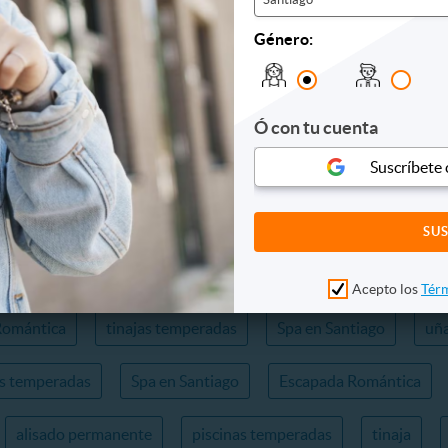
Acepto los
Términos y condiciones
de Cupon
Género:
Ó con tu cuenta
Suscríbete
io
Peluquería
Termas
Depilación Láser
Uña
Depilación
Limpieza Dental
Limpieza Facial
Zo
Acepto los
Térm
Romántica
tinajas temperadas
Spa en Santiago
uña
as temperadas
Spa en Santiago
Escapada Romántica
alisado permanente
piscinas temperadas
tinaja