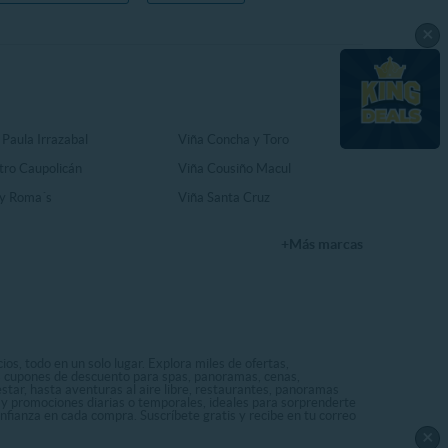
×
 Paula Irrazabal
Viña Concha y Toro
tro Caupolicán
Viña Cousiño Macul
y Roma´s
Viña Santa Cruz
+Más marcas
os, todo en un solo lugar. Explora miles de ofertas,
ás cupones de descuento para spas, panoramas, cenas,
star, hasta aventuras al aire libre, restaurantes, panoramas
s y promociones diarias o temporales, ideales para sorprenderte
onfianza en cada compra. Suscríbete gratis y recibe en tu correo
×