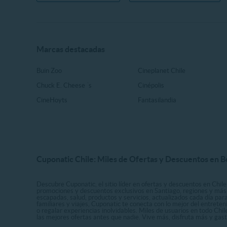
Marcas destacadas
Buin Zoo
Cineplanet Chile
Chuck E. Cheese ´s
Cinépolis
CineHoyts
Fantasilandia
Cuponatic Chile: Miles de Ofertas y Descuentos en B
Descubre Cuponatic, el sitio líder en ofertas y descuentos en Chile
promociones y descuentos exclusivos en Santiago, regiones y más 
escapadas, salud, productos y servicios, actualizados cada día par
familiares y viajes, Cuponatic te conecta con lo mejor del entrete
o regalar experiencias inolvidables. Miles de usuarios en todo Chi
las mejores ofertas antes que nadie. Vive más, disfruta más y ga