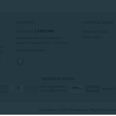
CONTACTO
CUPONATIC GROW
Call Center:
2 23071900
Vende en Urbania
Iniciar sesión
Horario de atención telefónica
Lunes a Viernes 10:00 a 19:00 hrs
rd?
contacto@urbania.cl
a?
o
MEDIOS DE PAGOS
Granaderos 1150, Providencia, Región Metropoli