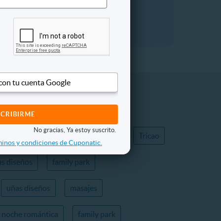
atic.
 con tu cuenta Google
s
Trampolin Park
Masajes
No gracias, Ya estoy suscrito.
ológico
Alineación Y Balanceo
Tricao
inos y condiciones de Cuponatic.
s diseños
family park
uñas diseños
masajes
noche romántica
family park