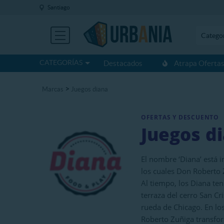
Santiago
Catego
CATEGORÍAS
Destacados
Atrapa Oferta
>
Marcas
Juegos diana
OFERTAS Y DESCUENTO
Juegos d
El nombre ‘Diana’ está 
los cuales Don Roberto 
Al tiempo, los Diana ten
terraza del cerro San Cr
rueda de Chicago. En lo
Roberto Zuñiga transfo