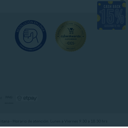
tana - Horario de atención: Lunes a Viernes 9:30 a 18:30 hrs