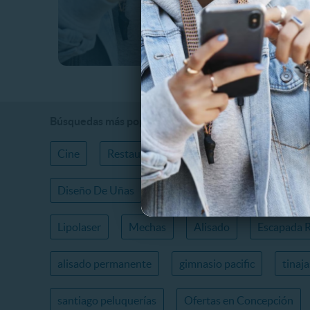
Búsquedas más populares
Cine
Restaurantes
Cafeterías
Gimnas
Diseño De Uñas
Spa
Safari
Tinajas
Lipolaser
Mechas
Alisado
Escapada 
alisado permanente
gimnasio pacific
tinaj
santiago peluquerías
Ofertas en Concepción