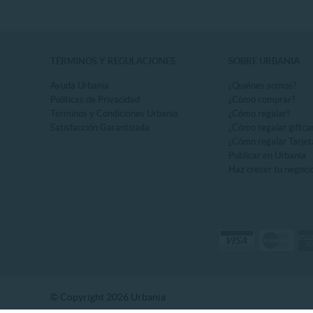
TÉRMINOS Y REGULACIONES
SOBRE URBANIA
Ayuda Urbania
¿Quiénes somos?
Políticas de Privacidad
¿Cómo comprar?
Terminos y Condiciones Urbania
¿Cómo regalar?
Satisfacción Garantizada
¿Cómo regalar giftca
¿Cómo regalar Tarjet
Publicar en Urbania
Haz crecer tu negoci
© Copyright 2026 Urbania