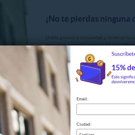
¡No te pierdas ninguna 
Únete a nuestra comunidad y recibe en tu 
especiales y precios que solo los suscriptore
Suscríbete
Email:
15% de
Esto signific
devolveremo
Ciudad:
Email:
Ciudad:
Santiago