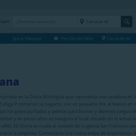
rías
s
Spa & Masajes
Pre Día del Niño
Cerca de mí
placeholder="Todo el
país">
iana
inspirado en la Diosa Mitológica que representa una cazadora en 
Zuñiga P comenzó su negocio, con un pequeño tiro al blanco en cal
ían los gatos porfiados y pelotas para boxear y diversos juegos d
istobal y en pocos años se inaugura el local ubicado en el actual 
s años 50 Diana se muda al costado de la iglesia San Francisco 
rmaría la empresa. Comenzaría una nueva etapa de importación 