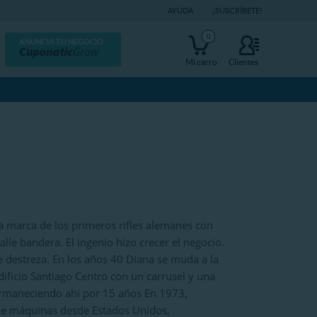
AYUDA
¡SUSCRÍBETE!
0
ANUNCIA TU NEGOCIO
Mi carro
Clientes
la marca de los primeros rifles alemanes con
le bandera. El ingenio hizo crecer el negocio.
e destreza. En los años 40 Diana se muda a la
edificio Santiago Centro con un carrusel y una
permaneciendo ahí por 15 años En 1973,
de máquinas desde Estados Unidos,