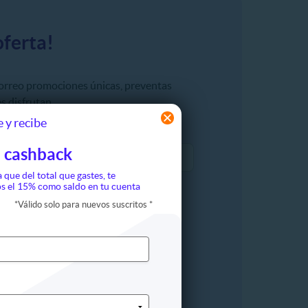
oferta!
correo promociones únicas, preventas
s disfrutan.
 y recibe
 cashback
a que del total que gastes, te
s el 15% como saldo en tu cuenta
*
Válido solo para nuevos suscritos
*
Género: