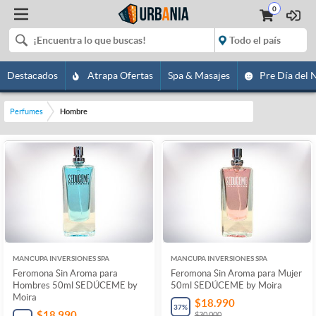
0
Destacados
Atrapa Ofertas
Spa & Masajes
Pre Día del 
Perfumes
Hombre
MANCUPA INVERSIONES SPA
MANCUPA INVERSIONES SPA
Feromona Sin Aroma para
Feromona Sin Aroma para Mujer
Hombres 50ml SEDÚCEME by
50ml SEDÚCEME by Moira
Moira
$18.990
37
%
$18.990
$30.000