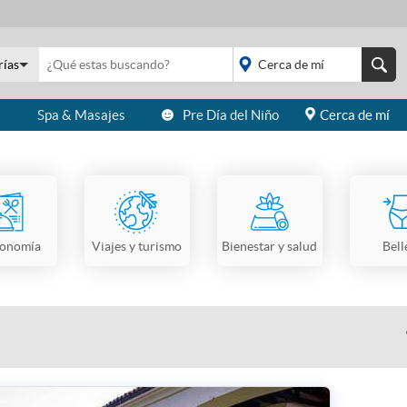
rías
s
Spa & Masajes
Pre Día del Niño
Cerca de mí
placeholder="Todo el
país">
ronomía
Viajes y turismo
Bienestar y salud
Bell