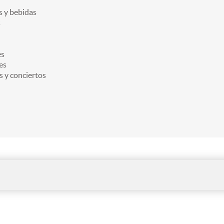
 y bebidas
s
es
es
s y conciertos