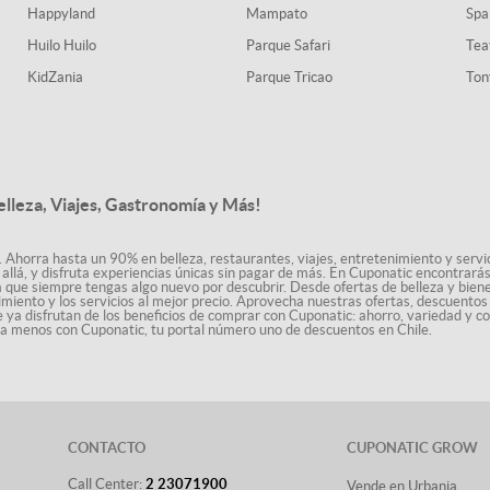
Happyland
Mampato
Spa
Huilo Huilo
Parque Safari
Tea
KidZania
Parque Tricao
Ton
elleza, Viajes, Gastronomía y Más!
. Ahorra hasta un 90% en belleza, restaurantes, viajes, entretenimiento y servici
allá, y disfruta experiencias únicas sin pagar de más. En Cuponatic encontrar
a que siempre tengas algo nuevo por descubrir. Desde ofertas de belleza y biene
nimiento y los servicios al mejor precio. Aprovecha nuestras ofertas, descuento
le ya disfrutan de los beneficios de comprar con Cuponatic: ahorro, variedad y c
sta menos con Cuponatic, tu portal número uno de descuentos en Chile.
CONTACTO
CUPONATIC GROW
Call Center:
2 23071900
Vende en Urbania