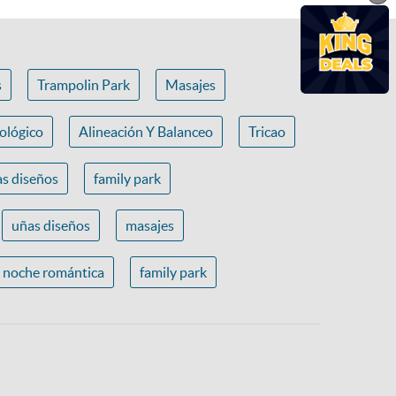
s
Trampolin Park
Masajes
ológico
Alineación Y Balanceo
Tricao
s diseños
family park
uñas diseños
masajes
noche romántica
family park