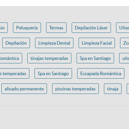
io
Peluquería
Termas
Depilación Láser
Uña
Depilación
Limpieza Dental
Limpieza Facial
Zo
Romántica
tinajas temperadas
Spa en Santiago
uña
as temperadas
Spa en Santiago
Escapada Romántica
alisado permanente
piscinas temperadas
tinaja