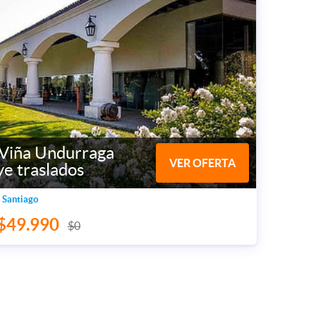
 Viña Undurraga
VER OFERTA
ye traslados
 Santiago
$49.990
$0