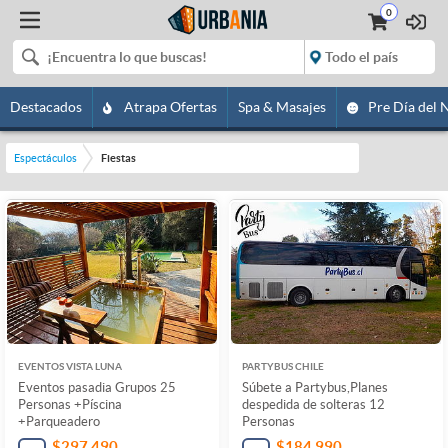
0
Destacados
Atrapa Ofertas
Spa & Masajes
Pre Día del 
Espectáculos
Fiestas
EVENTOS VISTA LUNA
PARTYBUS CHILE
Eventos pasadia Grupos 25
Súbete a Partybus,Planes
Personas +Píscina
despedida de solteras 12
+Parqueadero
Personas
$297.490
$184.990