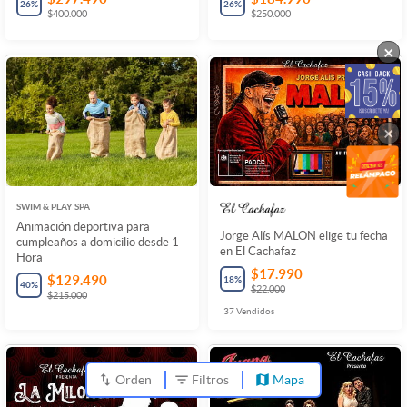
26
%
26
%
$400.000
$250.000
×
×
SWIM & PLAY SPA
Animación deportiva para
Jorge Alís MALON elige tu fecha
cumpleaños a domicilio desde 1
en El Cachafaz
Hora
$17.990
$129.490
18
%
40
%
$22.000
$215.000
37
Vendidos
Orden
Filtros
Mapa