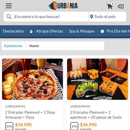
0
Destacados
Atrapa Ofertas
Spa & Masajes
Pre Día del 
Espectáculos
Humor
LOSPLEIMOVIL
LOSPLEIMOVIL
2 Entradas Pleimovil + 2 Shop
2 Entradas Pleimovil + 2
Artesanal + Pizza
aperitivos + 20 piezas de Sushi
$34.990
$36.990
23
%
19
%
$45.400
$45.400