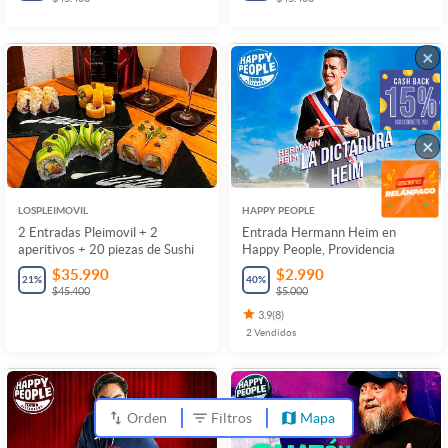
×
×
LOSPLEIMOVIL
HAPPY PEOPLE
2 Entradas Pleimovil + 2
Entrada Hermann Heim en
aperitivos + 20 piezas de Sushi
Happy People, Providencia
$35.990
$2.990
21
%
40
%
$45.400
$5.000
3.9
(
8
)
2
Vendidos
Orden
Filtros
Mapa