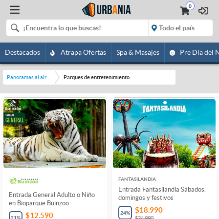
0
Destacados
Atrapa Ofertas
Spa & Masajes
Pre Día del 
Panoramas al aire libre
Parques de entretenimiento
FANTASILANDIA
Entrada Fantasilandia Sábados.
Entrada General Adulto o Niño
domingos y festivos
en Bioparque Buinzoo
$18.990
24
%
$12.590
21
%
$24.990