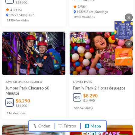
$15.990
3.9
(
64
)
4.3
(
115
)
19325.2 km | Santiago
19297.6 km | Buin
×
3902
Vendidos
11504
Vendidos
×
JUMPER PARK CHICUREO
FAMILY PARK
Jumper Park Chicureo 60
Family Park 2 Horas de juegos
Minutos
$8.290
45
%
$8.290
$14.990
30
%
$11.900
536
Vendidos
116
Vendidos
Orden
Filtros
Mapa