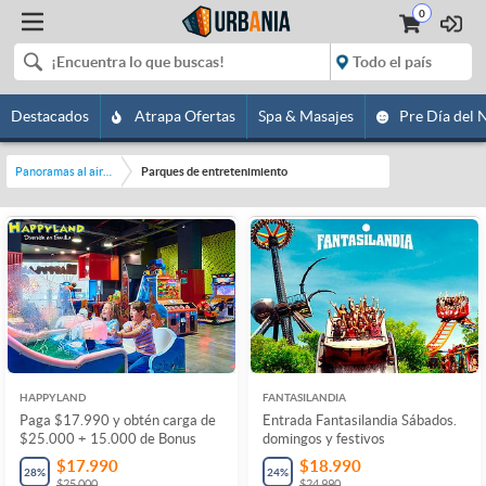
0
Destacados
Atrapa Ofertas
Spa & Masajes
Pre Día del 
Panoramas al aire libre
Parques de entretenimiento
HAPPYLAND
FANTASILANDIA
Paga $17.990 y obtén carga de
Entrada Fantasilandia Sábados.
$25.000 + 15.000 de Bonus
domingos y festivos
$17.990
$18.990
28
%
24
%
$25.000
$24.990