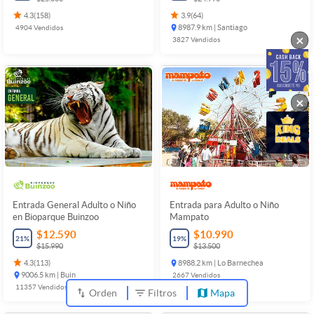
4.3
(
158
)
3.9
(
64
)
4904
Vendidos
8987.9 km | Santiago
×
3827
Vendidos
×
Entrada General Adulto o Niño
Entrada para Adulto o Niño
en Bioparque Buinzoo
Mampato
$12.590
$10.990
21
%
19
%
$15.990
$13.500
4.3
(
113
)
8988.2 km | Lo Barnechea
9006.5 km | Buin
2667
Vendidos
11357
Vendidos
Orden
Filtros
Mapa