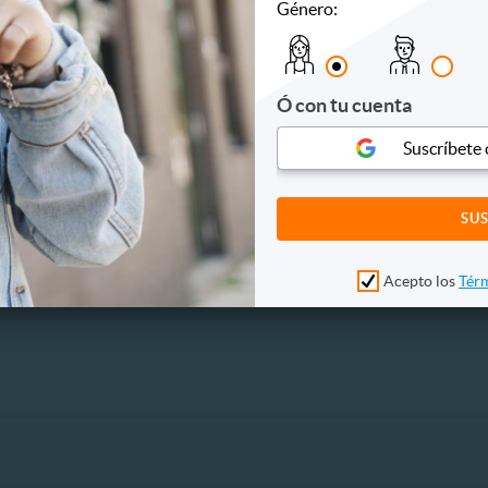
Género:
culos
Hoteles
Otros
 y bebidas
Ó con tu cuenta
s
Suscríbete
es
es
s y conciertos
Acepto los
Térm