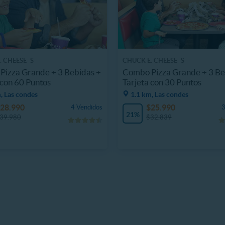
 CHEESE ´S
CHUCK E. CHEESE ´S
Pizza Grande + 3 Bebidas +
Combo Pizza Grande + 3 Be
 con 60 Puntos
Tarjeta con 30 Puntos
, Las condes
1.1 km, Las condes
28.990
$25.990
4 Vendidos
3
21%
39.980
$32.839