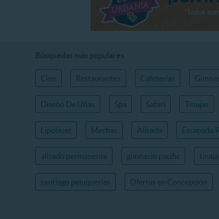
Búsquedas más populares
Cine
Restaurantes
Cafeterías
Gimnas
Diseño De Uñas
Spa
Safari
Tinajas
Lipolaser
Mechas
Alisado
Escapada 
alisado permanente
gimnasio pacific
tinaj
santiago peluquerías
Ofertas en Concepción