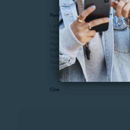
Panoramas al aire libre
Espectá
Centros de ski
Comidas
Deportes extremos
Erótico
Paintball
Fiestas
Parques de entretenimiento
Humor
Rafting
Infantil
Trekking
Musical
Zoológicos
Recitale
Otros
Teatro
Otros
Cine