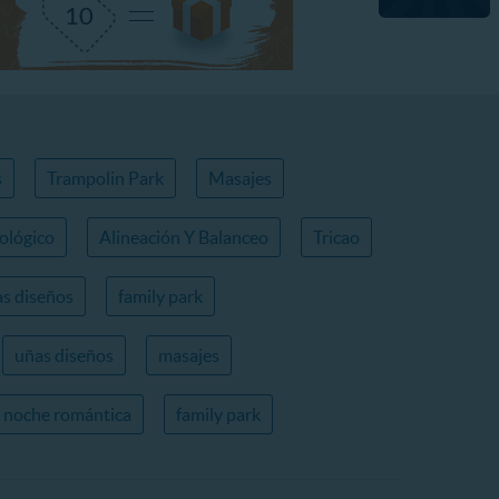
s
Trampolin Park
Masajes
ológico
Alineación Y Balanceo
Tricao
s diseños
family park
uñas diseños
masajes
noche romántica
family park