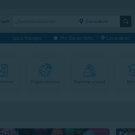
rías
s
Spa & Masajes
Pre Día del Niño
Cerca de mí
placeholder="Todo el
país">
ronomía
Viajes y turismo
Bienestar y salud
Bell