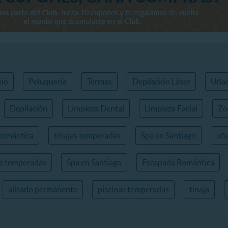
io
Peluquería
Termas
Depilación Láser
Uña
Depilación
Limpieza Dental
Limpieza Facial
Zo
Romántica
tinajas temperadas
Spa en Santiago
uña
as temperadas
Spa en Santiago
Escapada Romántica
alisado permanente
piscinas temperadas
tinaja