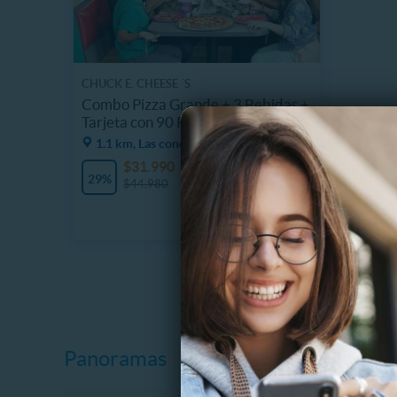
CHUCK E. CHEESE ´S
Combo Pizza Grande + 3 Bebidas +
Tarjeta con 90 Puntos
1.1 km, Las condes
$31.990
4 Vendidos
29%
$44.980
Panoramas