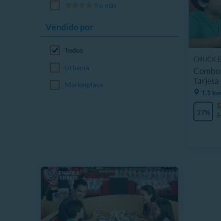
o más
Vendido por
Todos
CHUCK E.
Urbania
Combo 
Tarjeta
Marketplace
1.1 km
$
27%
$