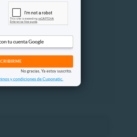
Moteles
 con tu cuenta Google
No gracias, Ya estoy suscrito.
inos y condiciones de Cuponatic.