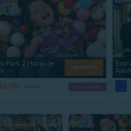
y Park 2 Horas de
Entr
VER OFERTA
os
Adul
$8.290
$14.990
16%
Últimas unidades