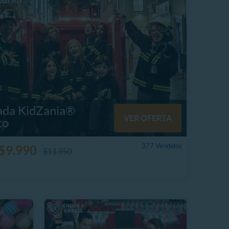
ada KidZania®
VER OFERTA
to
377 Vendidos
$9.990
$11.950