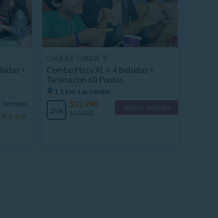
CHUCK E. CHEESE ´S
bidas +
Combo Pizza XL + 4 Bebidas +
Tarjeta con 60 Puntos
1.1 km, Las condes
$32.990
 Vendidos
Últimas unidades
25%
$43.980