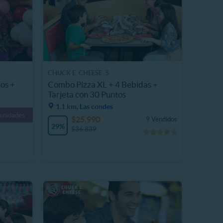
CHUCK E. CHEESE ´S
os +
Combo Pizza XL + 4 Bebidas +
Tarjeta con 30 Puntos
1.1 km, Las condes
 unidades
$25.990
9 Vendidos
29%
$36.839