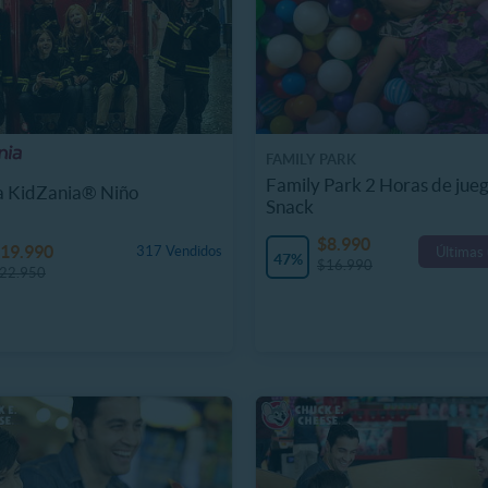
FAMILY PARK
Family Park 2 Horas de jueg
a KidZania® Niño
Snack
$8.990
19.990
317 Vendidos
Últimas
47%
$16.990
22.950