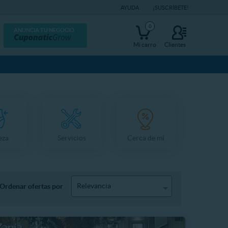
AYUDA
¡SUSCRÍBETE!
0
ANUNCIA TU NEGOCIO
Mi carro
Clientes
eza
Servicios
Cerca de mí
Relevancia
Ordenar ofertas por