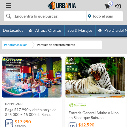
0
Destacados
Atrapa Ofertas
Spa & Masajes
Pre Día del 
Panoramas al aire libre
Parques de entretenimiento
HAPPYLAND
Paga $17.990 y obtén carga de
Entrada General Adulto o Niño
$25.000 + 15.000 de Bonus
en Bioparque Buinzoo
$17.990
28
%
$12.590
21
%
$25.000