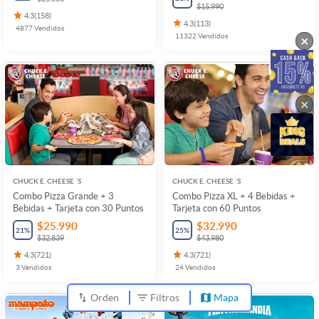
$15.990
4.3
(
158
)
4.3
(
113
)
4877
Vendidos
11322
Vendidos
×
×
CHUCK E. CHEESE ´S
CHUCK E. CHEESE ´S
Combo Pizza Grande + 3
Combo Pizza XL + 4 Bebidas +
Bebidas + Tarjeta con 30 Puntos
Tarjeta con 60 Puntos
$25.990
$32.990
21
%
25
%
$32.839
$43.980
4.3
(
721
)
4.3
(
721
)
3
Vendidos
24
Vendidos
Orden
Filtros
Mapa