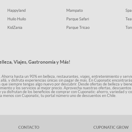
Happyland
Mampato
Spa
Huilo Huilo
Parque Safari
Tea
KidZania
Parque Tricao
Ton
elleza, Viajes, Gastronomía y Más!
. Ahorra hasta un 90% en belleza, restaurantes, viajes, entretenimiento y servici
allá, y disfruta experiencias únicas sin pagar de más. En Cuponatic encontrar
a que siempre tengas algo nuevo por descubrir. Desde ofertas de belleza y biene
nimiento y los servicios al mejor precio. Aprovecha nuestras ofertas, descuento
le ya disfrutan de los beneficios de comprar con Cuponatic: ahorro, variedad y c
sta menos con Cuponatic, tu portal número uno de descuentos en Chile.
CONTACTO
CUPONATIC GROW