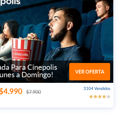
ada Para Cinepolis
VER OFERTA
Lunes a Domingo!
3104 Vendidos
$4.990
$7.900