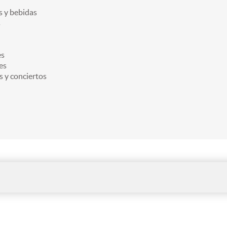
 y bebidas
s
es
es
s y conciertos