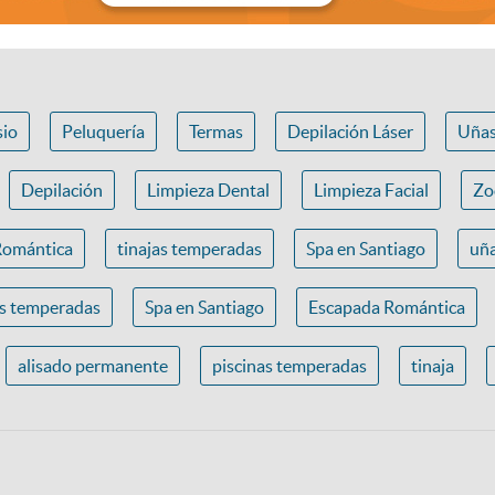
io
Peluquería
Termas
Depilación Láser
Uña
Depilación
Limpieza Dental
Limpieza Facial
Zo
Romántica
tinajas temperadas
Spa en Santiago
uña
as temperadas
Spa en Santiago
Escapada Romántica
alisado permanente
piscinas temperadas
tinaja