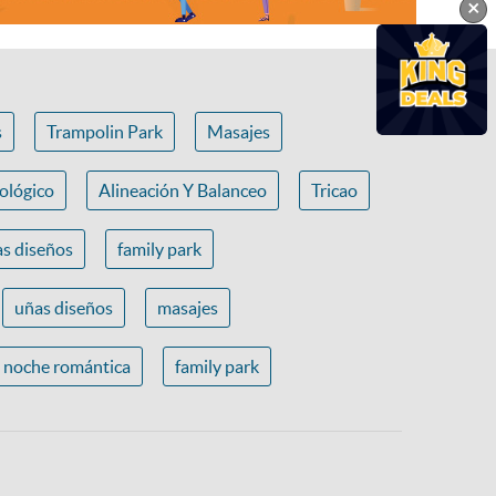
×
s
Trampolin Park
Masajes
ológico
Alineación Y Balanceo
Tricao
s diseños
family park
uñas diseños
masajes
noche romántica
family park