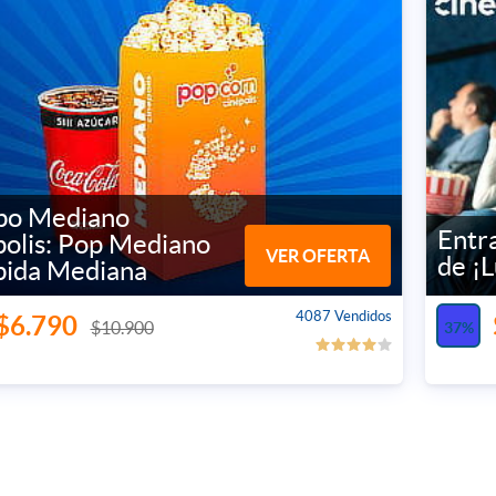
o Mediano
Entr
polis: Pop Mediano
VER OFERTA
de ¡
bida Mediana
4087 Vendidos
$6.790
$10.900
37%