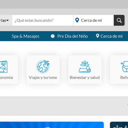
rías
s
Spa & Masajes
Pre Día del Niño
Cerca de mí
placeholder="Todo el
país">
ronomía
Viajes y turismo
Bienestar y salud
Bell