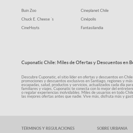
Buin Zoo
Cineplanet Chile
Chuck E. Cheese ´s
Cinépolis
CineHoyts
Fantasilandia
Cuponatic Chile: Miles de Ofertas y Descuentos en B
Descubre Cuponatic, el sitio líder en ofertas y descuentos en Chile
promociones y descuentos exclusivos en Santiago, regiones y más 
escapadas, salud, productos y servicios, actualizados cada día par
familiares y viajes, Cuponatic te conecta con lo mejor del entrete
o regalar experiencias inolvidables. Miles de usuarios en todo Chi
las mejores ofertas antes que nadie. Vive más, disfruta más y ga
TÉRMINOS Y REGULACIONES
SOBRE URBANIA