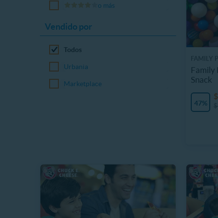
o más
Vendido por
Todos
FAMILY 
Urbania
Family 
Snack
Marketplace
$
47%
$