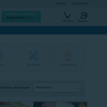
AYUDA
¡SUSCRÍBETE!
0
ANUNCIA TU NEGOCIO
Mi carro
Clientes
eza
Servicios
Cerca de mí
Relevancia
Ordenar ofertas por