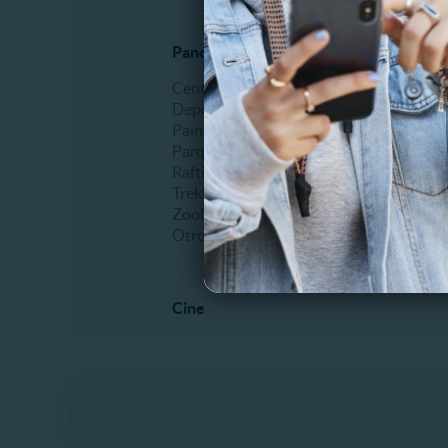
Panoramas al aire libre
Espectá
Centros de ski
Comidas
Deportes extremos
Erótico
Paintball
Fiestas
Parques de entretenimiento
Humor
Rafting
Infantil
Trekking
Musical
Zoológicos
Recitale
Otros
Teatro
Otros
Cine