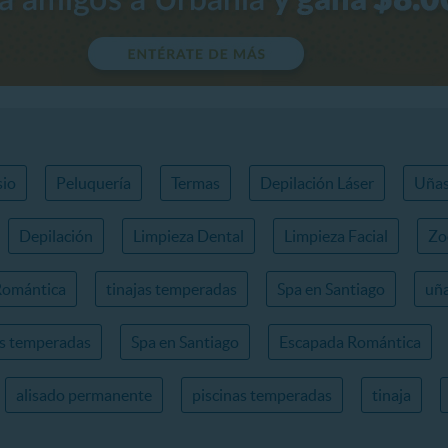
io
Peluquería
Termas
Depilación Láser
Uña
Depilación
Limpieza Dental
Limpieza Facial
Zo
Romántica
tinajas temperadas
Spa en Santiago
uña
as temperadas
Spa en Santiago
Escapada Romántica
alisado permanente
piscinas temperadas
tinaja