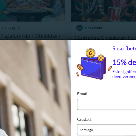
 CHEESE ´S
Pizza Grande + 3 Bebidas +
1 Entrada a Cineplanet ¡Suc
 con 90 Puntos
Elección!
Suscríbete
m, Concepción
$3.990
1295
34.990
1 Vendidos
46%
$7.400
15% de
44.980
Esto signific
devolveremo
Email:
Ciudad:
Santiago