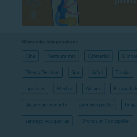
Búsquedas más populares
Cine
Restaurantes
Cafeterías
Gimnas
Diseño De Uñas
Spa
Safari
Tinajas
Lipolaser
Mechas
Alisado
Escapada 
alisado permanente
gimnasio pacific
tinaj
santiago peluquerías
Ofertas en Concepción