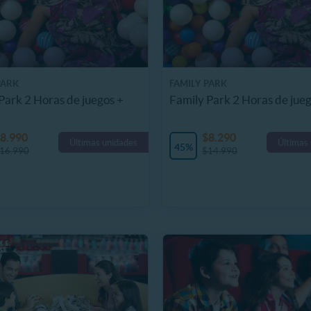
PARK
FAMILY PARK
Park 2 Horas de juegos +
Family Park 2 Horas de jue
8.990
$8.290
Últimas unidades
Últimas
45%
16.990
$14.990