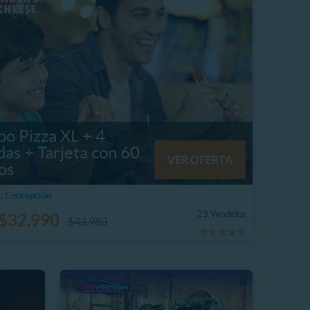
o Pizza XL + 4
as + Tarjeta con 60
VER OFERTA
os
, Concepción
23 Vendidos
$32.990
$43.980