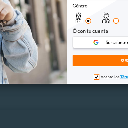
Género:
culos
Hoteles
Otros
 y bebidas
Ó con tu cuenta
s
Suscríbete
es
es
s y conciertos
Acepto los
Térm