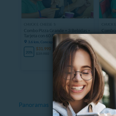
CHUCK E. CHEESE ´S
CHUCK E.
Combo Pizza Grande + 3 Bebidas +
Combo 
Tarjeta con 60 Puntos
Tarjeta
3.6 km, Concepción
3.6 k
$31.990
$
20%
22%
$39.980
$
Panoramas