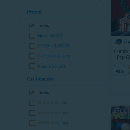
Precio
Todos
Hasta $8.000
$8.000 a $17.000
Combo 
$17.000 a $33.000
+Pop G
Más de $33.000
$
41%
$
Calificación
Todos
o más
o más
o más