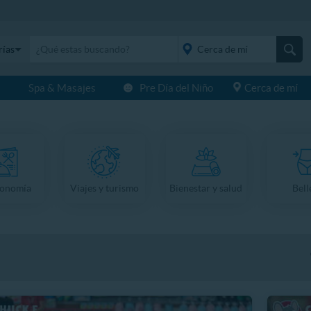
rías
s
Spa & Masajes
Pre Día del Niño
Cerca de mí
placeholder="Todo el
país">
ronomía
Viajes y turismo
Bienestar y salud
Bell