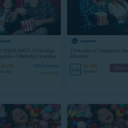
CINEPLANET: 2 Entradas
2 Entradas a Cineplanet ¡Su
igante +2 Bebidas Grandes
Elección!
18.990
$6.990
1094 Vendidos
Últimas
53%
32.300
$14.800