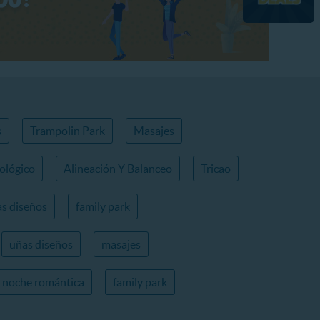
s
Trampolin Park
Masajes
ológico
Alineación Y Balanceo
Tricao
s diseños
family park
uñas diseños
masajes
noche romántica
family park