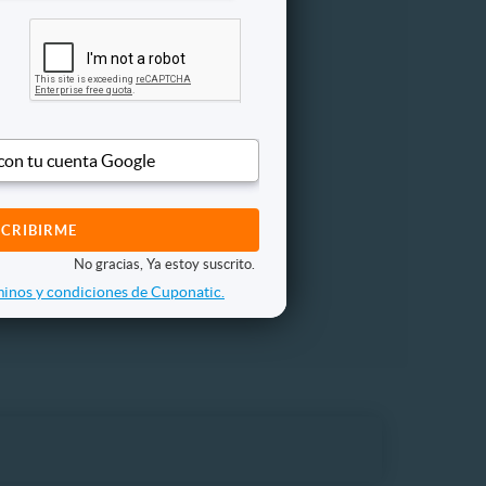
Moteles
 con tu cuenta Google
No gracias, Ya estoy suscrito.
inos y condiciones de Cuponatic.