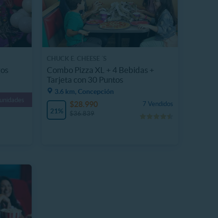
CHUCK E. CHEESE ´S
gos
Combo Pizza XL + 4 Bebidas +
Tarjeta con 30 Puntos
3.6 km, Concepción
 unidades
$28.990
7 Vendidos
21%
$36.839