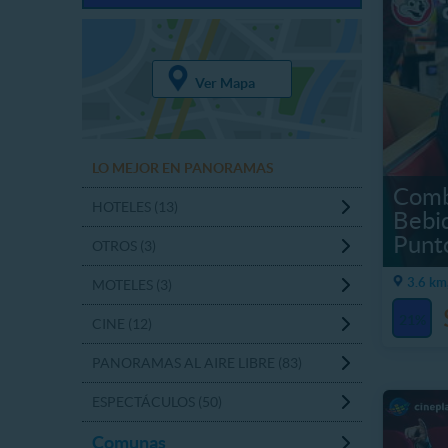
Ver Mapa
LO MEJOR EN PANORAMAS
Comb
HOTELES (13)
Bebid
Punt
OTROS (3)
3.6 km
MOTELES (3)
21%
CINE (12)
PANORAMAS AL AIRE LIBRE (83)
ESPECTÁCULOS (50)
Comunas