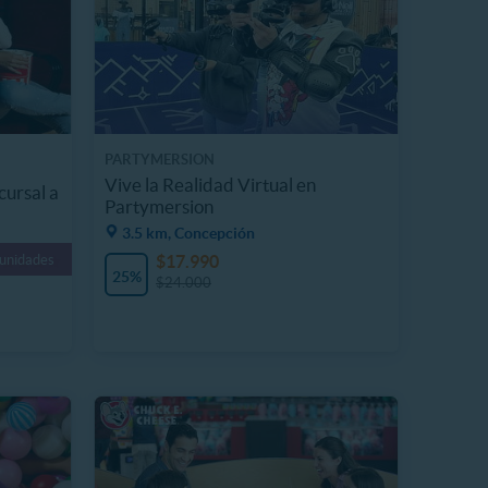
PARTYMERSION
Vive la Realidad Virtual en
cursal a
Partymersion
3.5 km, Concepción
$17.990
 unidades
25%
$24.000