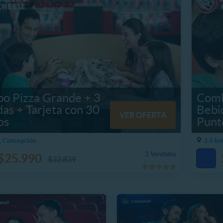
o Pizza Grande + 3
Comb
as + Tarjeta con 30
Bebid
VER OFERTA
os
Punt
, Concepción
3.6 km
3 Vendidos
$25.990
$32.839
25%