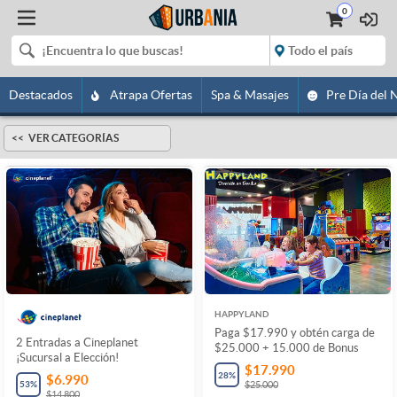
0
Destacados
Atrapa Ofertas
Spa & Masajes
Pre Día del 
VER CATEGORÍAS
HAPPYLAND
Paga $17.990 y obtén carga de
2 Entradas a Cineplanet
$25.000 + 15.000 de Bonus
¡Sucursal a Elección!
$17.990
28
%
$6.990
53
%
$25.000
$14.800