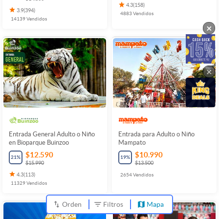
4.3
(
158
)
3.9
(
394
)
4883
Vendidos
14139
Vendidos
×
×
Entrada General Adulto o Niño
Entrada para Adulto o Niño
en Bioparque Buinzoo
Mampato
$12.590
$10.990
21
%
19
%
$15.990
$13.500
4.3
(
113
)
2654
Vendidos
11329
Vendidos
Orden
Filtros
Mapa