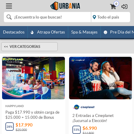
0
Destacados
Atrapa Ofertas
Spa & Masajes
Pre Día del 
VER CATEGORÍAS
HAPPYLAND
Paga $17.990 y obtén carga de
2 Entradas a Cineplanet
$25.000 + 15.000 de Bonus
¡Sucursal a Elección!
$17.990
28
%
$6.990
53
%
$25.000
$14.800