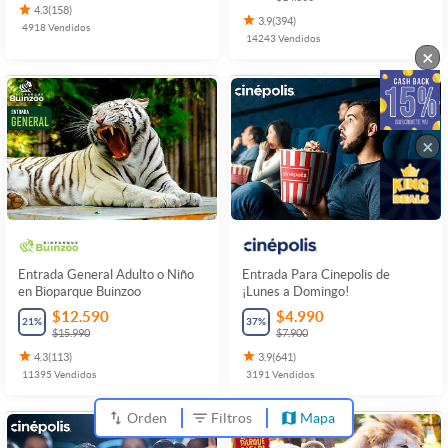
4.3
(
158
)
3.9
(
394
)
4918
Vendidos
14243
Vendidos
×
×
Entrada General Adulto o Niño
Entrada Para Cinepolis de
en Bioparque Buinzoo
¡Lunes a Domingo!
$12.590
$4.990
21
%
37
%
$15.990
$7.900
4.3
(
113
)
3.9
(
641
)
11395
Vendidos
3191
Vendidos
Orden
Filtros
Mapa