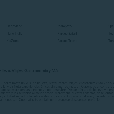
Happyland
Mampato
Spa
Huilo Huilo
Parque Safari
Tea
KidZania
Parque Tricao
Ton
elleza, Viajes, Gastronomía y Más!
. Ahorra hasta un 90% en belleza, restaurantes, viajes, entretenimiento y servici
allá, y disfruta experiencias únicas sin pagar de más. En Cuponatic encontrar
a que siempre tengas algo nuevo por descubrir. Desde ofertas de belleza y biene
nimiento y los servicios al mejor precio. Aprovecha nuestras ofertas, descuento
le ya disfrutan de los beneficios de comprar con Cuponatic: ahorro, variedad y c
sta menos con Cuponatic, tu portal número uno de descuentos en Chile.