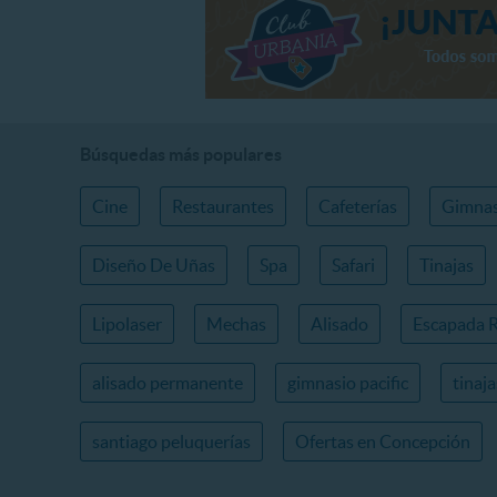
Búsquedas más populares
Cine
Restaurantes
Cafeterías
Gimnas
Diseño De Uñas
Spa
Safari
Tinajas
Lipolaser
Mechas
Alisado
Escapada 
alisado permanente
gimnasio pacific
tinaj
santiago peluquerías
Ofertas en Concepción