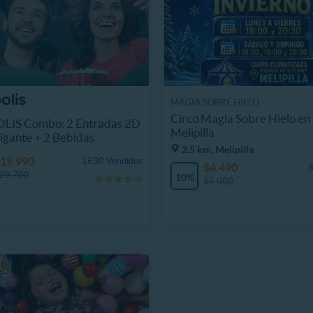
MAGIA SOBRE HIELO
Circo Magia Sobre Hielo en
LIS Combo: 2 Entradas 2D
Melipilla
igante + 2 Bebidas
2.5 km, Melipilla
19.990
1630 Vendidos
$4.490
8
29.700
10%
$5.000