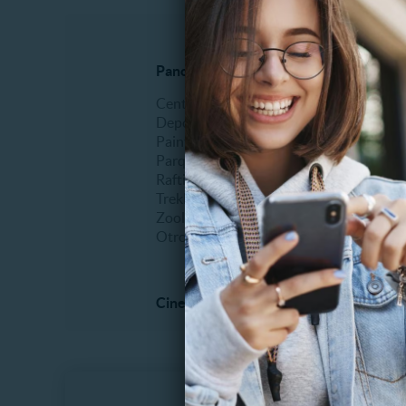
Panoramas al aire libre
Espectá
Centros de ski
Comidas
Deportes extremos
Erótico
Paintball
Fiestas
Parques de entretenimiento
Humor
Rafting
Infantil
Trekking
Musical
Zoológicos
Recitale
Otros
Teatro
Otros
Cine