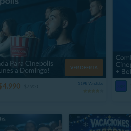
Comb
da Para Cinepolis
Cine
VER OFERTA
Lunes a Domingo!
+ Be
3198 Vendidos
$4.990
$7.900
38%