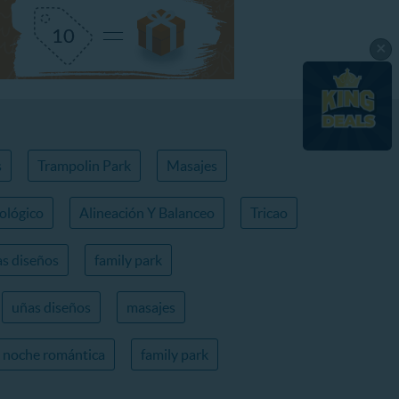
×
s
Trampolin Park
Masajes
ológico
Alineación Y Balanceo
Tricao
s diseños
family park
uñas diseños
masajes
noche romántica
family park