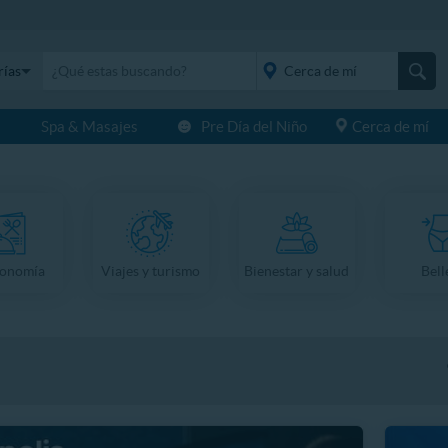
rías
s
Spa & Masajes
Pre Día del Niño
Cerca de mí
placeholder="Todo el
país">
ronomía
Viajes y turismo
Bienestar y salud
Bell