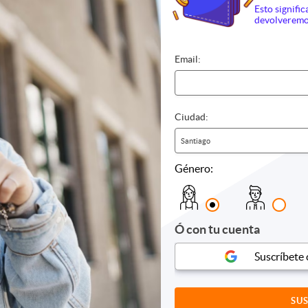
Esto signific
devolveremo
culos
Hoteles
Otros
Email:
 y bebidas
s
Ciudad:
es
Santiago
es
s y conciertos
Género:
Ó con tu cuenta
Suscríbete