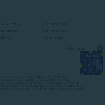
 Paula Irrazabal
Viña Concha y Toro
tro Caupolicán
Viña Cousiño Macul
y Roma´s
Viña Santa Cruz
×
+Más marcas
os, todo en un solo lugar. Explora miles de ofertas,
ás cupones de descuento para spas, panoramas, cenas,
star, hasta aventuras al aire libre, restaurantes, panoramas
s y promociones diarias o temporales, ideales para sorprenderte
onfianza en cada compra. Suscríbete gratis y recibe en tu correo