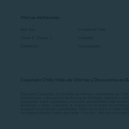
Marcas destacadas
Buin Zoo
Cineplanet Chile
Chuck E. Cheese ´s
Cinépolis
CineHoyts
Fantasilandia
Cuponatic Chile: Miles de Ofertas y Descuentos en B
Descubre Cuponatic, el sitio líder en ofertas y descuentos en Chile
promociones y descuentos exclusivos en Santiago, regiones y más 
escapadas, salud, productos y servicios, actualizados cada día par
familiares y viajes, Cuponatic te conecta con lo mejor del entrete
o regalar experiencias inolvidables. Miles de usuarios en todo Chi
las mejores ofertas antes que nadie. Vive más, disfruta más y ga