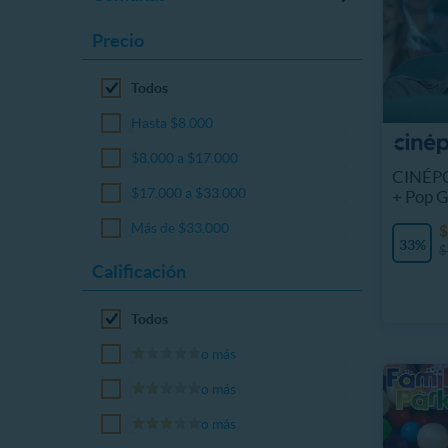
Precio
Todos
Hasta $8.000
$8.000 a $17.000
CINÉPO
$17.000 a $33.000
+ Pop G
Más de $33.000
$
33%
$
Calificación
Todos
o más
o más
o más