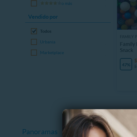
o más
Vendido por
Todos
FAMILY 
Urbania
Family 
Snack
Marketplace
$
47%
$
Panoramas