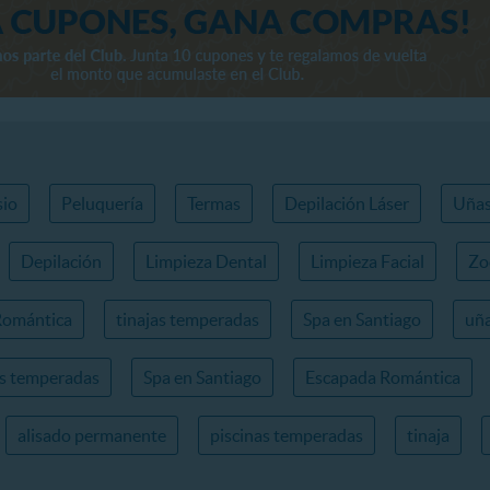
io
Peluquería
Termas
Depilación Láser
Uña
Depilación
Limpieza Dental
Limpieza Facial
Zo
Romántica
tinajas temperadas
Spa en Santiago
uña
as temperadas
Spa en Santiago
Escapada Romántica
alisado permanente
piscinas temperadas
tinaja