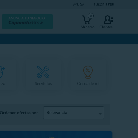
AYUDA
¡SUSCRÍBETE!
0
ANUNCIA TU NEGOCIO
Mi carro
Clientes
eza
Servicios
Cerca de mí
Relevancia
Ordenar ofertas por