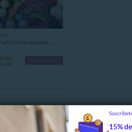
PARK
Park 2 Horas de juegos +
8.990
Últimas unidades
16.990
Suscríbete
15% de