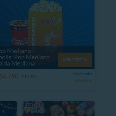
o Mediano
polis: Pop Mediano
VER OFERTA
bida Mediana
4128 Vendidos
$6.790
$10.900