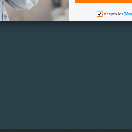
Acepto los
Térm