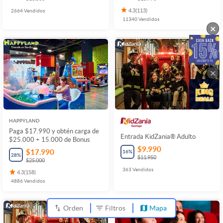
2664
Vendidos
4.3
(
113
)
11340
Vendidos
×
×
HAPPYLAND
Paga $17.990 y obtén carga de
Entrada KidZania® Adulto
$25.000 + 15.000 de Bonus
$9.990
$17.990
16
%
28
%
$11.950
$25.000
363
Vendidos
4.3
(
158
)
4886
Vendidos
Orden
Filtros
Mapa