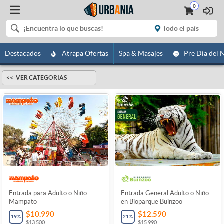
0
Destacados
Atrapa Ofertas
Spa & Masajes
Pre Día del 
VER CATEGORÍAS
Entrada para Adulto o Niño
Entrada General Adulto o Niño
Mampato
en Bioparque Buinzoo
$10.990
$12.590
19
%
21
%
$13.500
$15.990