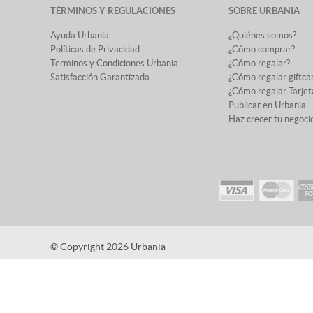
TÉRMINOS Y REGULACIONES
SOBRE URBANIA
Ayuda Urbania
¿Quiénes somos?
Políticas de Privacidad
¿Cómo comprar?
Terminos y Condiciones Urbania
¿Cómo regalar?
Satisfacción Garantizada
¿Cómo regalar giftca
¿Cómo regalar Tarjet
Publicar en Urbania
Haz crecer tu negoci
© Copyright 2026 Urbania