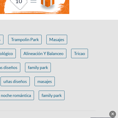
s
Trampolin Park
Masajes
ológico
Alineación Y Balanceo
Tricao
s diseños
family park
uñas diseños
masajes
noche romántica
family park
×