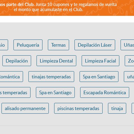
io
Peluquería
Termas
Depilación Láser
Uña
Depilación
Limpieza Dental
Limpieza Facial
Zo
Romántica
tinajas temperadas
Spa en Santiago
uña
as temperadas
Spa en Santiago
Escapada Romántica
alisado permanente
piscinas temperadas
tinaja