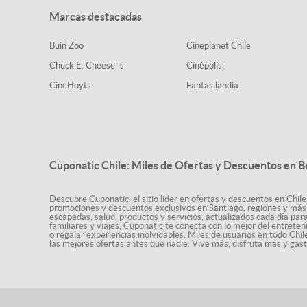
Marcas destacadas
Buin Zoo
Cineplanet Chile
Chuck E. Cheese ´s
Cinépolis
CineHoyts
Fantasilandia
Cuponatic Chile: Miles de Ofertas y Descuentos en B
Descubre Cuponatic, el sitio líder en ofertas y descuentos en Chile
promociones y descuentos exclusivos en Santiago, regiones y más 
escapadas, salud, productos y servicios, actualizados cada día par
familiares y viajes, Cuponatic te conecta con lo mejor del entrete
o regalar experiencias inolvidables. Miles de usuarios en todo Chi
las mejores ofertas antes que nadie. Vive más, disfruta más y ga