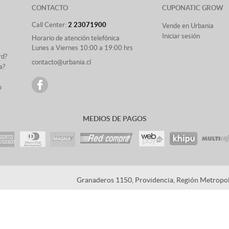
CONTACTO
CUPONATIC GROW
Call Center:
2 23071900
Vende en Urbania
Iniciar sesión
Horario de atención telefónica
Lunes a Viernes 10:00 a 19:00 hrs
rd?
contacto@urbania.cl
a?
o
MEDIOS DE PAGOS
Granaderos 1150, Providencia, Región Metropoli