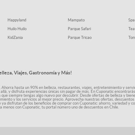
Happyland
Mampato
Spa
Huilo Huilo
Parque Safari
Tea
KidZania
Parque Tricao
Ton
elleza, Viajes, Gastronomía y Más!
. Ahorra hasta un 90% en belleza, restaurantes, viajes, entretenimiento y servici
allá, y disfruta experiencias únicas sin pagar de más. En Cuponatic encontrar
a que siempre tengas algo nuevo por descubrir. Desde ofertas de belleza y biene
nimiento y los servicios al mejor precio. Aprovecha nuestras ofertas, descuento
le ya disfrutan de los beneficios de comprar con Cuponatic: ahorro, variedad y c
sta menos con Cuponatic, tu portal número uno de descuentos en Chile.