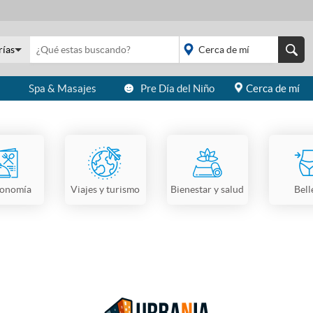
rías
s
Spa & Masajes
Pre Día del Niño
Cerca de mí
placeholder="Todo el
país">
ronomía
Viajes y turismo
Bienestar y salud
Bell