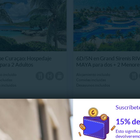
pe Curaçao: Hospedaje
6D/5N en Grand Sirenis RI
para 2 Adultos
MAYA para dos + 2 Menore
o incluido
Alojamiento incluido
cluidas
Comidas incluidas
 incluidos
Desayunos incluidos
Suscríbete
90
$794.990
5 Vendidos
5
15% de
67%
ecio!
$2.413.143
Esto signific
devolveremo