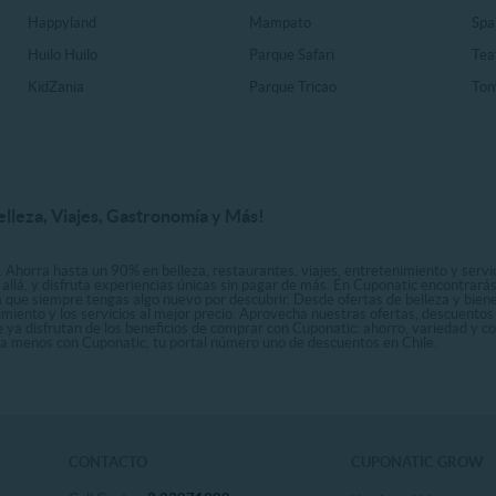
Happyland
Mampato
Spa
Huilo Huilo
Parque Safari
Tea
KidZania
Parque Tricao
Ton
elleza, Viajes, Gastronomía y Más!
. Ahorra hasta un 90% en belleza, restaurantes, viajes, entretenimiento y servici
allá, y disfruta experiencias únicas sin pagar de más. En Cuponatic encontrar
a que siempre tengas algo nuevo por descubrir. Desde ofertas de belleza y biene
nimiento y los servicios al mejor precio. Aprovecha nuestras ofertas, descuento
le ya disfrutan de los beneficios de comprar con Cuponatic: ahorro, variedad y c
sta menos con Cuponatic, tu portal número uno de descuentos en Chile.
CONTACTO
CUPONATIC GROW