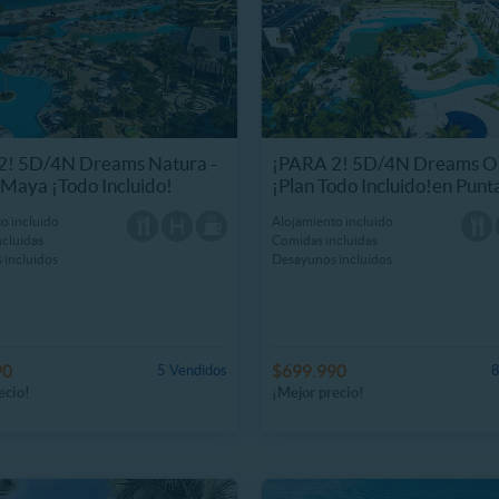
2! 5D/4N Dreams Natura -
¡PARA 2! 5D/4N Dreams O
 Maya ¡Todo Incluido!
¡Plan Todo Incluido!en Pun
o incluido
Alojamiento incluido
cluidas
Comidas incluidas
 incluidos
Desayunos incluidos
90
$699.990
5 Vendidos
8
ecio!
¡Mejor precio!