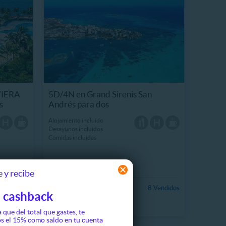
VIERA
5D/4N en Grand Sirenis San
s
Andrés para dos
Alojamiento incluido
Desayunos incluidos
Comidas incluidas
 y recibe
$794.990
 Vendidos
8 Vendidos
 cashback
67%
$2.413.143
a que del total que gastes, te
s el 15% como saldo en tu cuenta