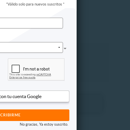
*
Válido solo para nuevos suscritos
*
hile
Norte de Chile
 con tu cuenta Google
No gracias, Ya estoy suscrito.