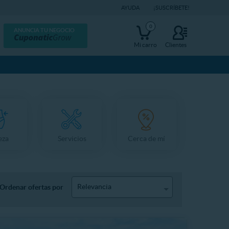
AYUDA
¡SUSCRÍBETE!
0
ANUNCIA TU NEGOCIO
Mi carro
Clientes
eza
Servicios
Cerca de mí
Relevancia
Ordenar ofertas por