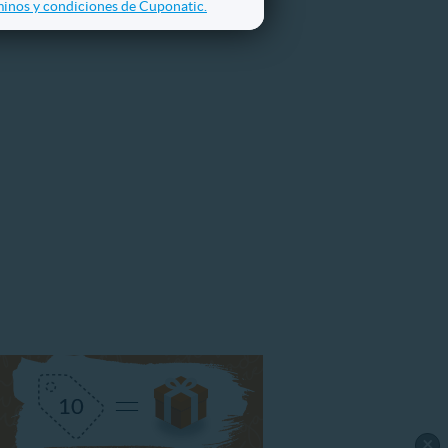
inos y condiciones de Cuponatic.
×