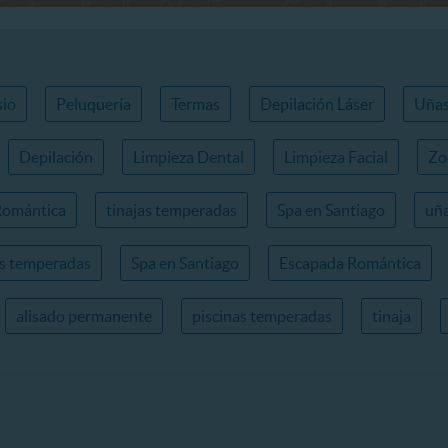
io
Peluquería
Termas
Depilación Láser
Uña
Depilación
Limpieza Dental
Limpieza Facial
Zo
Romántica
tinajas temperadas
Spa en Santiago
uña
as temperadas
Spa en Santiago
Escapada Romántica
alisado permanente
piscinas temperadas
tinaja