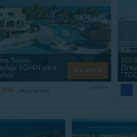
ms Tulum
5D/4
edaje 5D/4N para
Drea
VER OFERTA
ltos
"TO
5 Vendidos
.990
¡Mejor precio!
69%