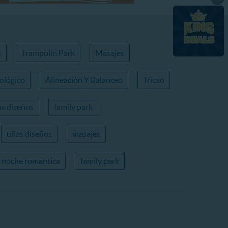
s
Trampolin Park
Masajes
ológico
Alineación Y Balanceo
Tricao
s diseños
family park
uñas diseños
masajes
noche romántica
family park