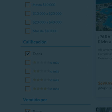
Hasta $10.000
$10.000 a $20.000
$20.000 a $40.000
Más de $40.000
¡PARA 
Riviera
Calificación
Alojamient
Todos
Comidas in
Desayunos
o más
o más
o más
$699.9
¡Mejor pr
o más
Vendido por
Todos