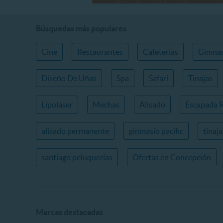
Búsquedas más populares
Cine
Restaurantes
Cafeterías
Gimnas
Diseño De Uñas
Spa
Safari
Tinajas
Lipolaser
Mechas
Alisado
Escapada 
alisado permanente
gimnasio pacific
tinaj
santiago peluquerías
Ofertas en Concepción
Marcas destacadas