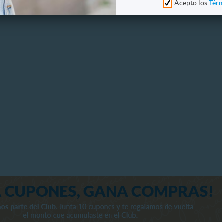
Acepto los
Térm