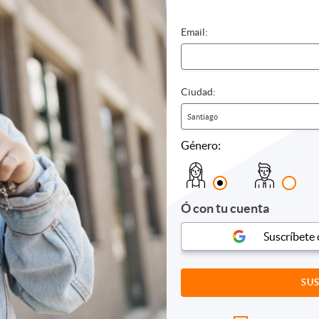
Email:
Ciudad:
Santiago
Género:
as Románticas
Noches en Santiago
Sur de C
Central
El Caribe
Ó con tu cuenta
Suscríbete