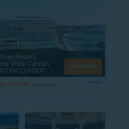
N en Resort
ms Vista Cancún
VER OFERTA
DO INCLUIDO"
6 Vendidos
$699.990
$2.254.000