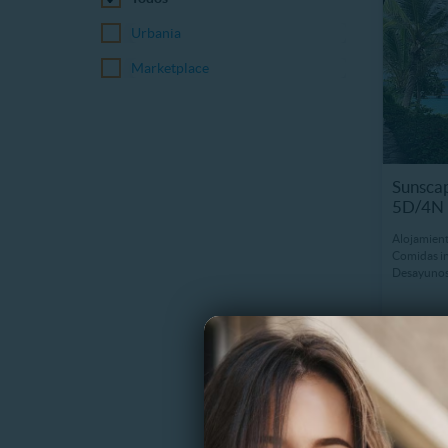
Urbania
Marketplace
Sunsca
5D/4N 
Alojamient
Comidas in
Desayunos
$768.9
¡Mejor pr