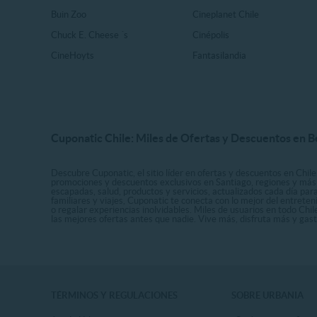
Buin Zoo
Cineplanet Chile
Chuck E. Cheese ´s
Cinépolis
CineHoyts
Fantasilandia
Cuponatic Chile: Miles de Ofertas y Descuentos en B
Descubre Cuponatic, el sitio líder en ofertas y descuentos en Chile
promociones y descuentos exclusivos en Santiago, regiones y más 
escapadas, salud, productos y servicios, actualizados cada día par
familiares y viajes, Cuponatic te conecta con lo mejor del entrete
o regalar experiencias inolvidables. Miles de usuarios en todo Chi
las mejores ofertas antes que nadie. Vive más, disfruta más y ga
TÉRMINOS Y REGULACIONES
SOBRE URBANIA