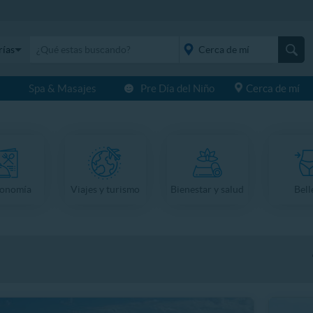
rías
s
Spa & Masajes
Pre Día del Niño
Cerca de mí
placeholder="Todo el
país">
ronomía
Viajes y turismo
Bienestar y salud
Bell