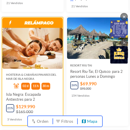
21
Vendidos
21
Vendidos
×
×
RESORT RIU TAI
Resort Riu-Tai, El Quisco: para 2
HOSTERIA & CABAÑAS PINARES DEL
personas Lunes a Domingo
MAR DE ISLA NEGRA
$69.990
26
%
02
d
11
h
30
m
$95.000
Isla Negra: Escapada
154
Vendidos
Antiestres para 2
$129.990
21
%
$165.000
3
Vendidos
Orden
Filtros
Mapa