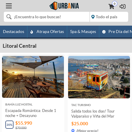
0
Destacados
Atrapa Ofertas
Spa & Masajes
Pre Día del 
Litoral Central
BAHÍA LUZ HOSTAL
TAC TURISMO
Escapada Romántica: Desde 1
Salida todos los dias! Tour
noche + Desayuno
Valparaíso y Viña del Mar
$55.990
$25.000
20
%
$70.000
¡Mejor precio!