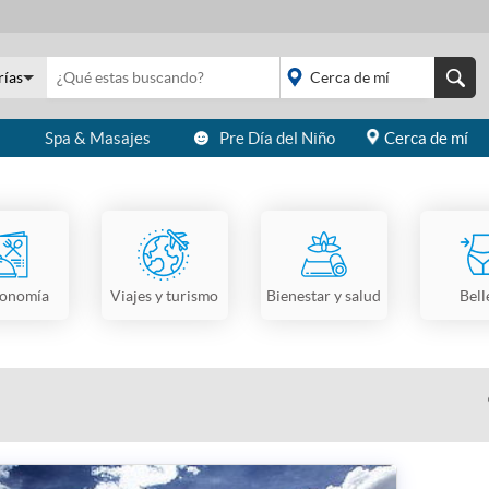
rías
s
Spa & Masajes
Pre Día del Niño
Cerca de mí
placeholder="Todo el
país">
ronomía
Viajes y turismo
Bienestar y salud
Bell