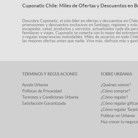
Cuponatic Chile: Miles de Ofertas y Descuentos en B
Descubre Cuponatic, el sitio líder en ofertas y descuentos en Chile
promociones y descuentos exclusivos en Santiago, regiones y más 
escapadas, salud, productos y servicios, actualizados cada día par
familiares y viajes, Cuponatic te conecta con lo mejor del entrete
o regalar experiencias inolvidables. Miles de usuarios en todo Chi
las mejores ofertas antes que nadie. Vive más, disfruta más y ga
TÉRMINOS Y REGULACIONES
SOBRE URBANIA
Ayuda Urbania
¿Quiénes somos?
Políticas de Privacidad
¿Cómo comprar?
Terminos y Condiciones Urbania
¿Cómo regalar?
Satisfacción Garantizada
¿Cómo regalar giftca
¿Cómo regalar Tarjet
Publicar en Urbania
Haz crecer tu negoci