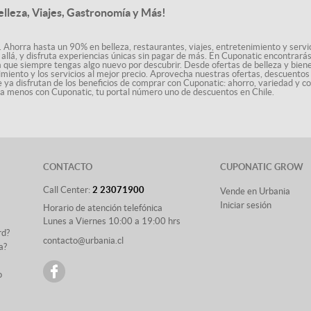
elleza, Viajes, Gastronomía y Más!
. Ahorra hasta un 90% en belleza, restaurantes, viajes, entretenimiento y servici
allá, y disfruta experiencias únicas sin pagar de más. En Cuponatic encontrar
a que siempre tengas algo nuevo por descubrir. Desde ofertas de belleza y biene
nimiento y los servicios al mejor precio. Aprovecha nuestras ofertas, descuento
le ya disfrutan de los beneficios de comprar con Cuponatic: ahorro, variedad y c
sta menos con Cuponatic, tu portal número uno de descuentos en Chile.
CONTACTO
CUPONATIC GROW
Call Center:
2 23071900
Vende en Urbania
Iniciar sesión
Horario de atención telefónica
Lunes a Viernes 10:00 a 19:00 hrs
rd?
contacto@urbania.cl
a?
o