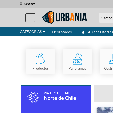
Santiago
Catego
CATEGORÍAS
Destacados
Atrapa Oferta
Productos
Panoramas
Gast
VIAJES Y TURISMO
Norte de Chile