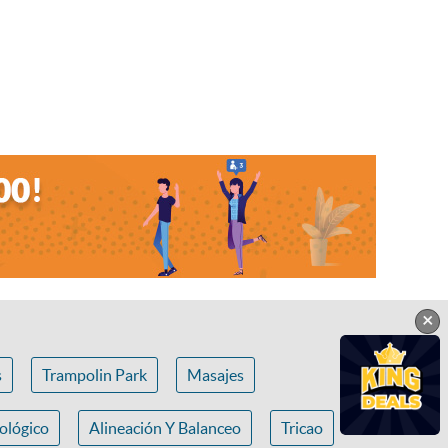
×
s
Trampolin Park
Masajes
ológico
Alineación Y Balanceo
Tricao