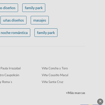
s diseños
family park
uñas diseños
masajes
noche romántica
family park
 Paula Irrazabal
Viña Concha y Toro
tro Caupolicán
Viña Cousiño Macul
y Roma´s
Viña Santa Cruz
+Más marcas
×