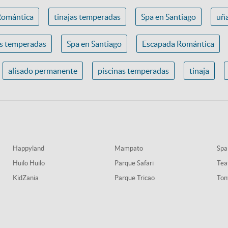
Romántica
tinajas temperadas
Spa en Santiago
uña
as temperadas
Spa en Santiago
Escapada Romántica
alisado permanente
piscinas temperadas
tinaja
Happyland
Mampato
Spa
Huilo Huilo
Parque Safari
Tea
KidZania
Parque Tricao
Ton