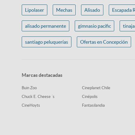
Lipolaser
Mechas
Alisado
Escapada 
alisado permanente
gimnasio pacific
tinaj
santiago peluquerías
Ofertas en Concepción
Marcas destacadas
Buin Zoo
Cineplanet Chile
Chuck E. Cheese ´s
Cinépolis
CineHoyts
Fantasilandia